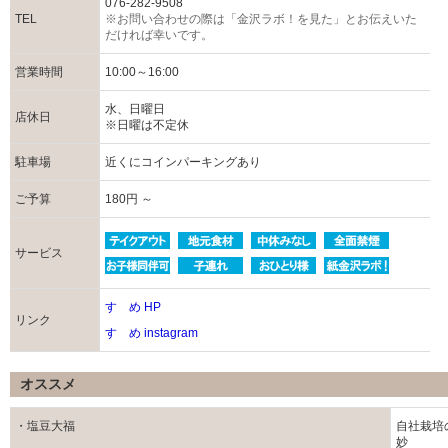
076-282-9508
TEL
※お問い合わせの際は「金沢ラボ！を見た」とお伝えいた
だければ幸いです。
営業時間
10:00～16:00
水、日曜日
店休日
※日曜は不定休
駐車場
近くにコインパーキングあり
ご予算
180円 ～
サービス
すゞめ HP
リンク
すゞめ instagram
オススメ
・塩豆大福
自社栽培
妙