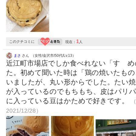
1
このクチコミに
現在：
人
まさ
さん （女性/金沢市/50代/Lv.13）
近江町市場店でしか食べれない「すゞめ
た。初めて聞いた時は「鶏の焼いたもの
いましたが、丸い形からでした。たい焼
が入っているのでもちもち、皮はパリパ
に入っている豆はかためで好きです。
（
2021/12/28）