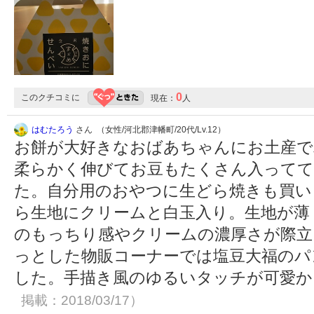
0
このクチコミに
現在：
人
はむたろう
さん （女性/河北郡津幡町/20代/Lv.12）
お餅が大好きなおばあちゃんにお土産で
柔らかく伸びてお豆もたくさん入ってて
た。自分用のおやつに生どら焼きも買い
ら生地にクリームと白玉入り。生地が薄
のもっちり感やクリームの濃厚さが際立
っとした物販コーナーでは塩豆大福のパ
した。手描き風のゆるいタッチが可愛
掲載：2018/03/17）