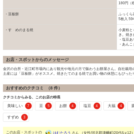
180円（
・豆板餅
ふっくら
5枚入 5
・すゞめのまる焼
小麦粉と
き。焼き
・塩豆あず
・あんこ
お店・スポットからのメッセージ
金沢の台所・近江町市場内にあり観光や地元の方で賑わうお餅屋さん。自社栽培
土産には「豆板餅」がオススメ。焼きたてのまる焼でお買い物の休憩にもぴった
おすすめのクチコミ （
8
件）
クチコミからみる、このお店の特長
美味しい
豆
お餅
塩豆
大福
7
5
4
4
4
すずめ
3
このお店・スポットの
はむたろう
さん （女性/河北郡津幡町/20代/Lv.12