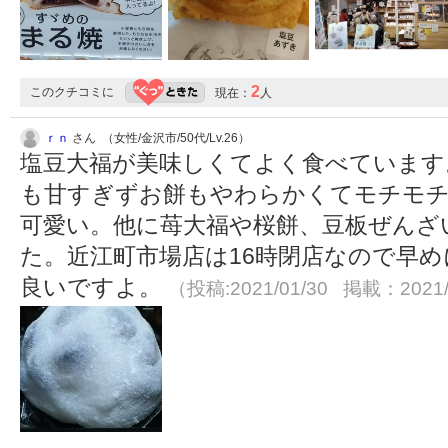
2
このクチコミに
現在：
人
ｒｎ
さん （女性/金沢市/50代/Lv.26）
塩豆大福が美味しくてよく食べています
も甘すぎずお餅もやわらかくてモチモ
可愛い。他に苺大福や桜餅、豆板ぜんざ
た。近江町市場店は16時閉店なので早
良いですよ。
（投稿:2021/01/30 掲載：2021/