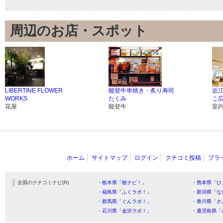
周辺のお店・スポット
LIBERTINE FLOWER
能登牛串焼き・炙り寿司
近
WORKS
たくみ
こ
花屋
能登牛
室
ホーム
サイトマップ
ログイン
クチコミ投稿
プラ
全国のクチコミナビ(R)
・栃木県「栃ナビ！」
・熊本県「ひ
・福島県「ふくラボ！」
・新潟県「な
・群馬県「ぐんラボ！」
・香川県「さ
・石川県「金沢ラボ！」
・鹿児島県「