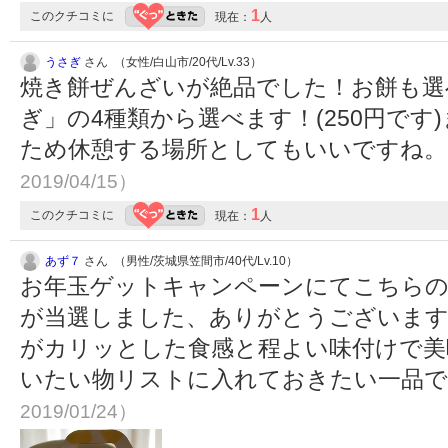
1
このクチコミに
現在：
人
うさぎ
さん （女性/白山市/20代/Lv.33）
焼き餅ぜんざいが絶品でした！お餅も選
ぎ」の4種類から選べます！(250円で
ため休憩する場所としてもいいですね
2019/04/15）
1
このクチコミに
現在：
人
あず７
さん （男性/茨城県笠間市/40代/Lv.10）
お年玉ゲットキャンペーンにてこちらの
が当選しました、ありがとうございます
がカリッとした食感と程よい味付けで美
いたい物リストに入れておきたい一品
2019/01/24）