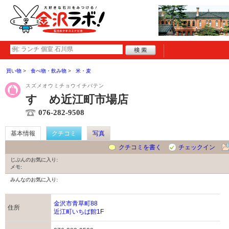
買い物
食べ物・飲み物
米・麦
スズメオウミチョウイチバテン
すゞめ近江町市場店
076-282-9508
基本情報
クチコミ
写真
クチコミを書く
チェックイン
じぶんのお気に入り:
メモ:
みんなのお気に入り:
金沢市青草町88
住所
近江町いちば館1F