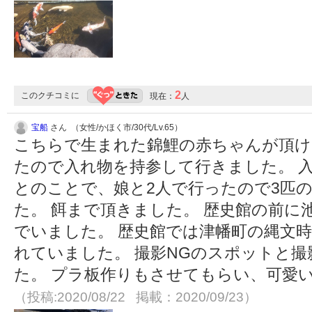
2
このクチコミに
現在：
人
宝船
さん （女性/かほく市/30代/Lv.65）
こちらで生まれた錦鯉の赤ちゃんが頂
たので入れ物を持参して行きました。 
とのことで、娘と2人で行ったので3匹
た。 餌まで頂きました。 歴史館の前に
でいました。 歴史館では津幡町の縄文
れていました。 撮影NGのスポットと撮
た。 プラ板作りもさせてもらい、可愛
（投稿:2020/08/22 掲載：2020/09/23）