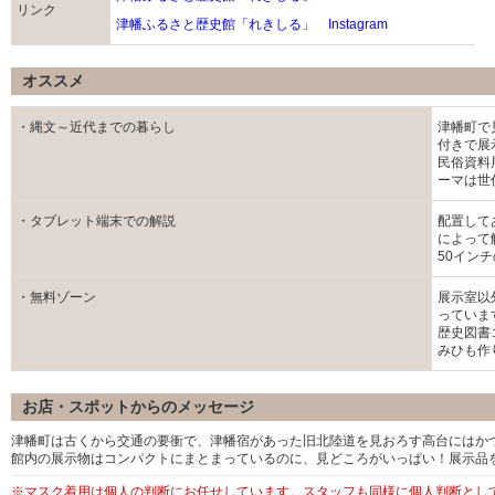
リンク
津幡ふるさと歴史館「れきしる」 Instagram
オススメ
・縄文～近代までの暮らし
津幡町で
付きで展
民俗資料
ーマは世
・タブレット端末での解説
配置して
によって
50イン
・無料ゾーン
展示室以
っていま
歴史図書
みひも作
お店・スポットからのメッセージ
津幡町は古くから交通の要衝で、津幡宿があった旧北陸道を見おろす高台にはか
館内の展示物はコンパクトにまとまっているのに、見どころがいっぱい！展示品
※マスク着用は個人の判断にお任せしています。スタッフも同様に個人判断とし