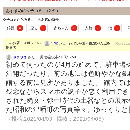
おすすめのクチコミ （
2
件）
クチコミからみる、このお店の特長
錦鯉
歴史
赤ちゃん
入館
池
4
3
2
2
2
このお店・スポットの
宝船
さん （女性/かほく市/30代/Lv.65）
(投稿：2020
推薦者
ざきやま
さん （男性/金沢市/50代/Lv.53）
初めて伺ったのが4月の始めで、駐車場
満開だったり、前の池には色鮮やかな錦
館する前に見所がありました。 館内で
残念ながらスマホの調子が悪く利用でき
された縄文・弥生時代の土器などの展示
た昭和の津幡町の写真等々、ゆっくりと
（投稿:2021/04/03 掲載：2021/04/05）