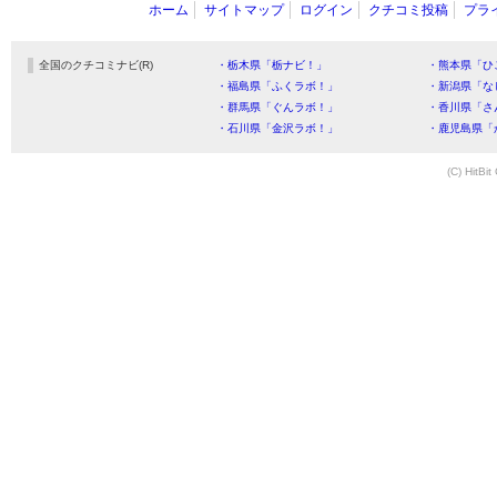
ホーム
サイトマップ
ログイン
クチコミ投稿
プラ
全国のクチコミナビ(R)
・栃木県「栃ナビ！」
・熊本県「ひ
・福島県「ふくラボ！」
・新潟県「な
・群馬県「ぐんラボ！」
・香川県「さ
・石川県「金沢ラボ！」
・鹿児島県「
(C) HitBit