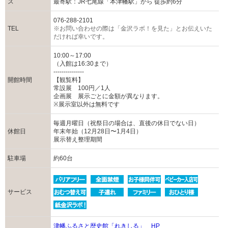
ス
最寄駅：JR七尾線「本津幡駅」から 徒歩約6分
076-288-2101
TEL
※お問い合わせの際は「金沢ラボ！を見た」とお伝えいた
だければ幸いです。
10:00～17:00
（入館は16:30まで）
---------------
開館時間
【観覧料】
常設展 100円／1人
企画展 展示ごとに金額が異なります。
※展示室以外は無料です
毎週月曜日（祝祭日の場合は、直後の休日でない日）
休館日
年末年始（12月28日〜1月4日）
展示替え整理期間
駐車場
約60台
サービス
津幡ふるさと歴史館「れきしる」 HP