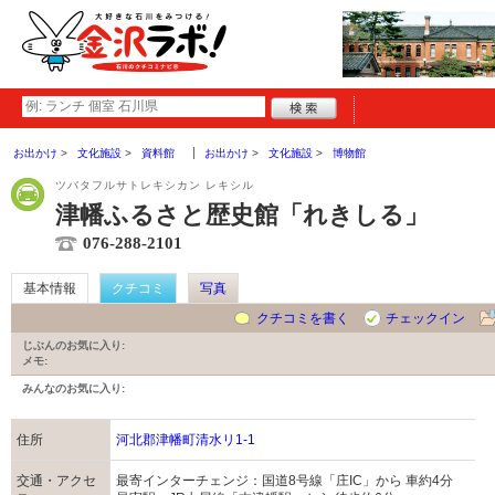
お出かけ
文化施設
資料館
お出かけ
文化施設
博物館
ツバタフルサトレキシカン レキシル
津幡ふるさと歴史館「れきしる」
076-288-2101
基本情報
クチコミ
写真
クチコミを書く
チェックイン
じぶんのお気に入り:
メモ:
みんなのお気に入り:
住所
河北郡津幡町清水リ1-1
交通・アクセ
最寄インターチェンジ：国道8号線「庄IC」から 車約4分