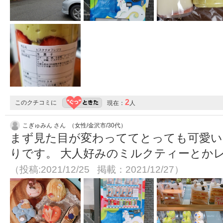
2
このクチコミに
現在：
人
こぎゅみん さん （女性/金沢市/30代）
まず見た目が変わっててとっても可愛い
りです。 大人好みのミルクティーとか
（投稿:2021/12/25 掲載：2021/12/27）