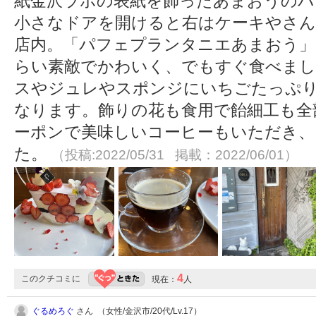
紙金沢ラボの表紙を飾ったあまおうのパ
小さなドアを開けると右はケーキやさん
店内。「パフェプランタニエあまおう
らい素敵でかわいく、でもすぐ食べま
スやジュレやスポンジにいちごたっぷり
なります。飾りの花も食用で飴細工も全
ーポンで美味しいコーヒーもいただき、
た。
（投稿:2022/05/31 掲載：2022/06/01）
4
このクチコミに
現在：
人
ぐるめろぐ
さん （女性/金沢市/20代/Lv.17）