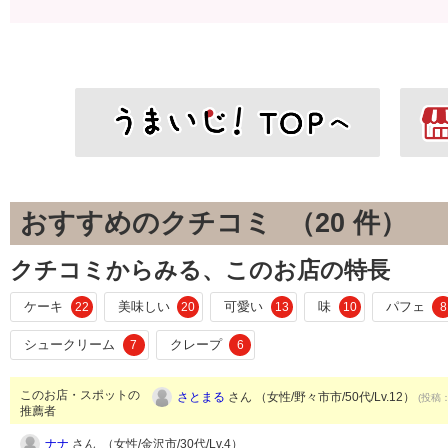
おすすめのクチコミ （
20
件）
クチコミからみる、このお店の特長
ケーキ
美味しい
可愛い
味
パフェ
22
20
13
10
8
シュークリーム
クレープ
7
6
このお店・スポットの
さとまる
さん （女性/野々市市/50代/Lv.12）
(投稿：
推薦者
ナナ
さん （女性/金沢市/30代/Lv.4）