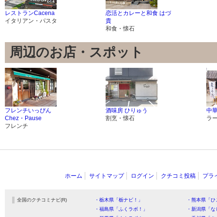
レストランCacena
恋活とカレーと和食 はづ
イタリアン・パスタ
貴
和食・懐石
周辺のお店・スポット
フレンチいっぴん
酒味房 ひりゅう
中華
Chez・Pause
割烹・懐石
ラ
フレンチ
ホーム
サイトマップ
ログイン
クチコミ投稿
プラ
全国のクチコミナビ(R)
・栃木県「栃ナビ！」
・熊本県「ひ
・福島県「ふくラボ！」
・新潟県「な