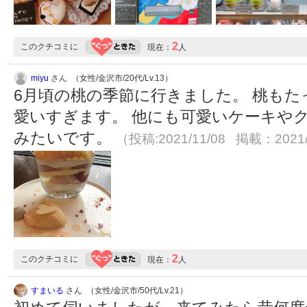
2
このクチコミに
現在：
人
miyu
さん （女性/金沢市/20代/Lv.13）
6月頃の桃の季節に行きました。 桃も
愛いすぎます。 他にも可愛いケーキや
みたいです。
（投稿:2021/11/08 掲載：2021/
2
このクチコミに
現在：
人
すまいる
さん （女性/金沢市/50代/Lv.21）