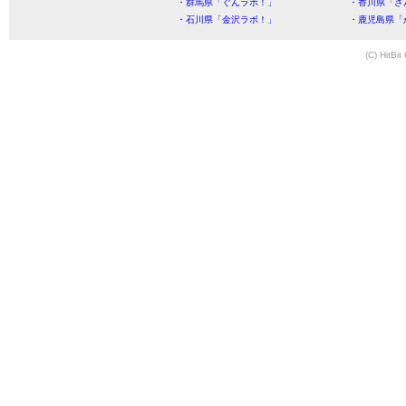
・群馬県「ぐんラボ！」
・香川県「さ
・石川県「金沢ラボ！」
・鹿児島県「
(C) HitBit