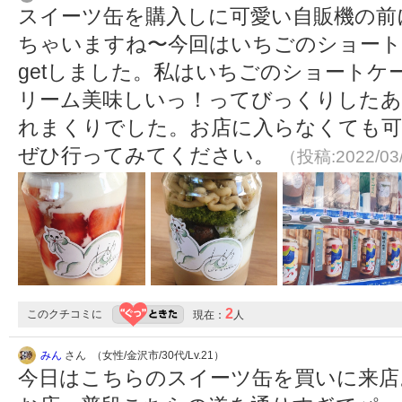
スイーツ缶を購入しに可愛い自販機の前
ちゃいますね〜今回はいちごのショート
getしました。私はいちごのショート
リーム美味しいっ！ってびっくりした
れまくりでした。お店に入らなくても可
ぜひ行ってみてください。
（投稿:2022/03
2
このクチコミに
現在：
人
みん
さん （女性/金沢市/30代/Lv.21）
今日はこちらのスイーツ缶を買いに来店