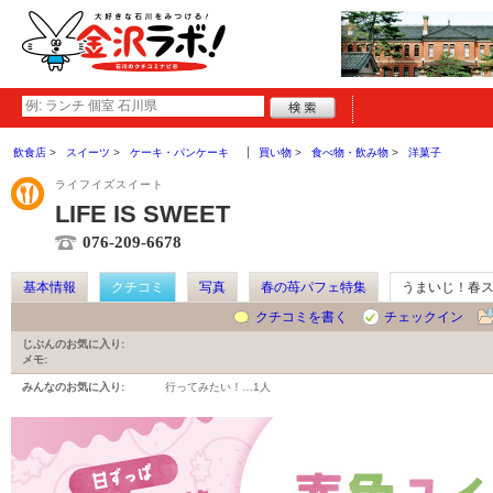
飲食店
スイーツ
ケーキ・パンケーキ
買い物
食べ物・飲み物
洋菓子
ライフイズスイート
LIFE IS SWEET
076-209-6678
基本情報
クチコミ
写真
春の苺パフェ特集
うまいじ！春
クチコミを書く
チェックイン
じぶんのお気に入り:
メモ:
みんなのお気に入り:
行ってみたい！…
1人