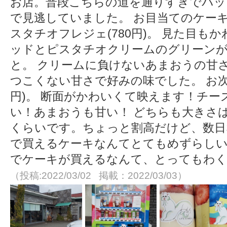
お店。普段こちらの道を通りすぎでパッ
で見逃していました。 お目当てのケー
スタチオフレジェ(780円)。 見た目も
ッドとピスタチオクリームのグリーン
と。 クリームに負けないあまおうの甘
つこくない甘さで好みの味でした。 お次
円)。 断面がかわいくて映えます！チ
い！あまおうも甘い！ どちらも大きさ
くらいです。ちょっと割高だけど、数日
で買えるケーキなんてとてもめずらしい
でケーキが買えるなんて、とってもわ
（投稿:2022/03/02 掲載：2022/03/03）