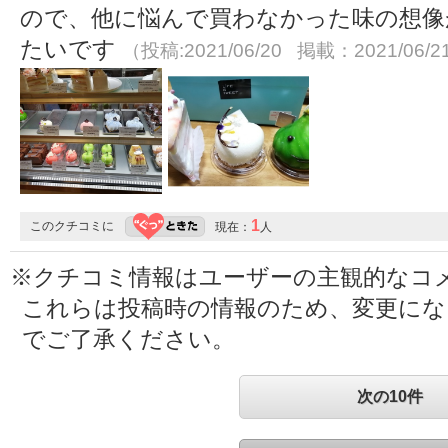
ので、他に悩んで買わなかった味の想像
たいです
（投稿:2021/06/20 掲載：2021/06/2
1
このクチコミに
現在：
人
※クチコミ情報はユーザーの主観的なコ
これらは投稿時の情報のため、変更に
でご了承ください。
次の10件