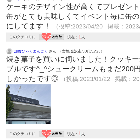
ケーキのデザイン性が高くてプレゼン
缶がとても美味しくてイベント毎に缶の
にしてます！
（投稿:2023/04/20 掲載：2023/
1
このクチコミに
現在：
人
加賀ひゃくまんごく
さん （女性/金沢市/30代/Lv.23）
焼き菓子を買いに伺いました！クッキー
ブルです^_^シュークリームもまだ20
しかったです◎
（投稿:2023/01/22 掲載：202
1
このクチコミに
現在：
人