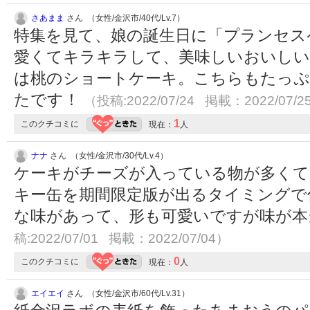
さあまま
さん （女性/金沢市/40代/Lv.7）
特集を見て、娘の誕生日に「プランセス
愛くてキラキラして、美味しいおいしい
は桃のショートケーキ。こちらもたっぷ
たです！
（投稿:2022/07/24 掲載：2022/07/2
1
このクチコミに
現在：
人
ナナ
さん （女性/金沢市/30代/Lv.4）
ケーキがチーズが入っている物が多くて
キー缶を期間限定版が出るタイミングで
な味があって、形も可愛いですが味が本当
稿:2022/07/01 掲載：2022/07/04）
0
このクチコミに
現在：
人
エイエイ
さん （女性/金沢市/60代/Lv.31）