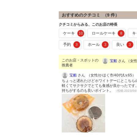
おすすめのクチコミ （
9
件）
クチコミからみる、このお店の特長
ケーキ
ロールケーキ
キ
10
8
予約
ホール
良い
3
3
3
このお店・スポットの
宝船
さん （女性/
推薦者
宝船
さん （女性/かほく市/40代/Lv.65）
ちょっと遅れたけどホワイトデーにとこちらの
軽くてサクサクでとても食感が良かったです。
持ちがするのも良いポイント。
（投稿:2023/04