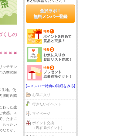
ると特典盛りだくさん！
金沢ラボ！
無料メンバー登録
づくしの
リッチモン
ごの季節限
[→メンバー特典の詳細をみる]
ジ生地。使
お気に入り
内灘町近隣
行きたいイベント
だわった生
な食感。ス
マイページ
で、たまに
ポイント交換
「もったい
（現在 0ポイント）
のだとか。