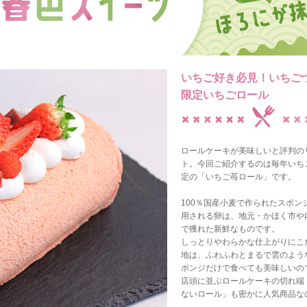
いちご好き必見！いちご
限定いちごロール
ロールケーキが美味しいと評判の
ト。今回ご紹介するのは毎年いち
定の「いちご苺ロール」です。
100％国産小麦で作られたスポン
用される卵は、地元・かほく市や
で獲れた新鮮なものです。
しっとりやわらかな仕上がりにこ
地は、ふわふわとまるで雲のよう
ポンジだけで食べても美味しいの
店頭に並ぶロールケーキの切れ端
ないロール」も密かに人気商品な