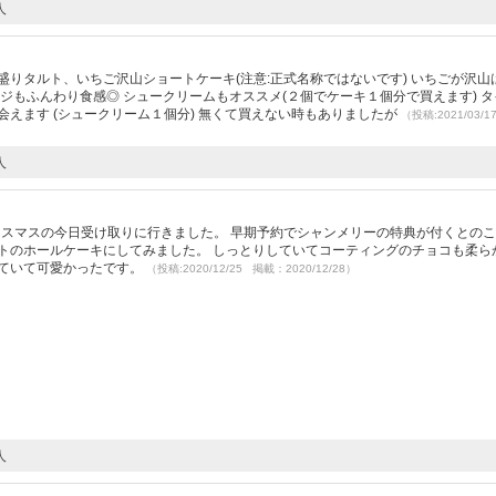
人
盛りタルト、いちご沢山ショートケーキ(注意:正式名称ではないです) いちごが沢山
ンジもふんわり食感◎ シュークリームもオススメ(２個でケーキ１個分で買えます) 
会えます (シュークリーム１個分) 無くて買えない時もありましたが
（投稿:2021/03/
人
クリスマスの今日受け取りに行きました。 早期予約でシャンメリーの特典が付くとの
トのホールケーキにしてみました。 しっとりしていてコーティングのチョコも柔ら
いていて可愛かったです。
（投稿:2020/12/25 掲載：2020/12/28）
人