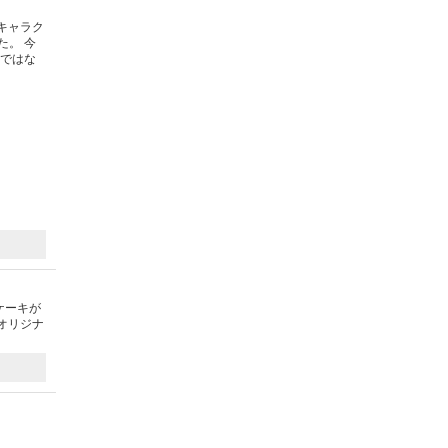
キャラク
た。 今
のではな
ケーキが
オリジナ