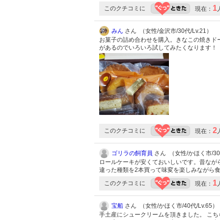
1
このクチコミに
現在：
みん
さん （女性/金沢市/30代/Lv.21）
お菓子の詰め合わせを購入。きなこの焼きド
があるのでいろいろ試してみたくなります！
2
このクチコミに
現在：
ゴリラの飼育員
さん （女性/かほく市/30代
ロールケーキが安くておいしいです。昔なが
違った種類を2本買って味変を楽しみながら
1
このクチコミに
現在：
宝船
さん （女性/かほく市/40代/Lv.65）
手土産にシュークリームを頂きました。 こち