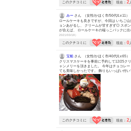
2
このクチコミに
現在：
みー
さん （女性/かほく市/50代/Lv.11）
ロールケーキも良きですが、今回は いちご山
ョンあがるし、 クリームが甘すぎず◎ スポ
が合えば、 ロールケーキの端っこパックに出
2021/03/18）
0
このクチコミに
現在：
宝船
さん （女性/かほく市/40代/Lv.65）
クリスマスケーキを事前に予約して12/25
ャンメリーを頂きました。 今年はチョコレー
ても美味しかったです。 飾りもいっぱい付
2
このクチコミに
現在：