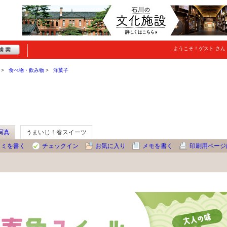
ようこそ！
ゲスト
さん
食べ物・飲み物
洋菓子
写真
うまいじ！春スイーツ
コミを書く
チェックイン
お気に入り
メモを書く
印刷用ページ