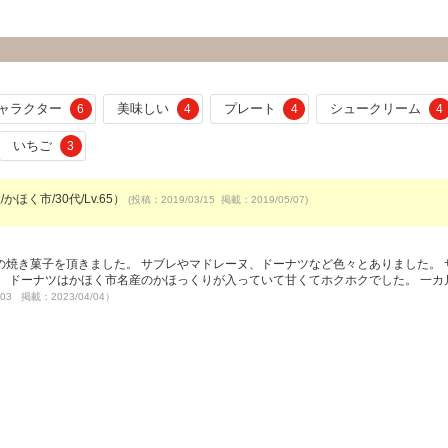
ャラクター
美味しい
プレート
シュークリーム
6
4
4
4
いちご
3
かほく市/30代/Lv.65）
(投稿：2019/03/15 掲載：2019/05/07)
焼き菓子を頂きました。 サブレやマドレーヌ、ドーナツなど色々とありました。 
 ドーナツはかほく市名産のかほっくりが入っていて甘くてホクホクでした。 一カ
/03 掲載：2023/04/04）