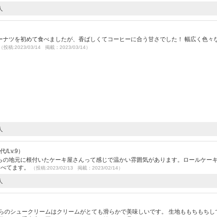
人
ーナツを初めて食べましたが、香ばしくてコーヒーに合う甘さでした！ 幅広く色々
（投稿:2023/03/14 掲載：2023/03/14）
人
/Lv.9）
らの地元に根付いたケーキ屋さんって感じで温かい雰囲気があります。ロールケー
食べてます。
（投稿:2023/02/13 掲載：2023/02/14）
人
らのシュークリームはクリームがとても滑らかで美味しいです。 生地ももちもちし