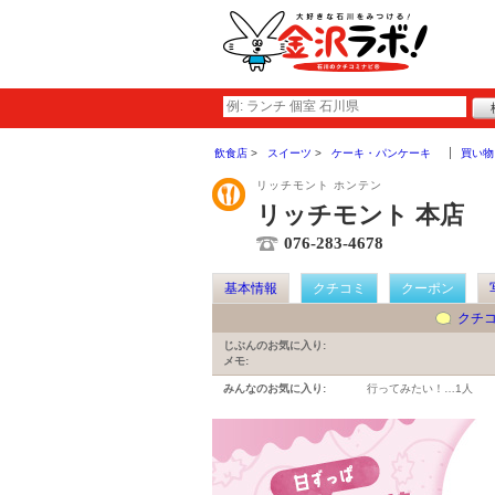
飲食店
スイーツ
ケーキ・パンケーキ
買い物
リッチモント ホンテン
リッチモント 本店
076-283-4678
基本情報
クチコミ
クーポン
クチ
じぶんのお気に入り:
メモ:
みんなのお気に入り:
行ってみたい！…
1人