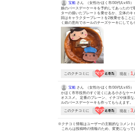
宝船
さん （女性/かほく市/30代/Lv.65）
娘のバースデーケーキを予約してあったので取
ターの描いたプレートを乗せるか、立体のキ
回はキャラクタープレートを2枚乗せることに
く娘の意向でホールのチーズケーキにしてもら
1
このクチコミに
現在：
宝船
さん （女性/かほく市/30代/Lv.65）
かほく市市役所のすぐ近くにある小さなケー
オススメ。 定番のプレーン、イチゴや抹茶な
ルのバースデーケーキも作ってもらえます。
3
このクチコミに
現在：
※クチコミ情報はユーザーの主観的なコメント
これらは投稿時の情報のため、変更になって