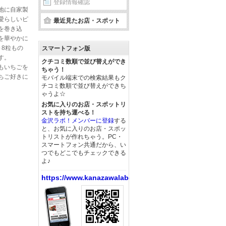
登録情報確認
地に自家製
愛らしいピ
最近見たお店・スポット
を巻き込
を華やかに
8粒もの
スマートフォン版
す。
クチコミ数順で並び替えができ
もいちごを
ちゃう！
ちご好きに
モバイル端末での検索結果もク
チコミ数順で並び替えができち
ゃうよ☆
お気に入りのお店・スポットリ
ストを持ち運べる！
金沢ラボ！メンバーに登録
する
と、お気に入りのお店・スポッ
トリストが作れちゃう。PC・
スマートフォン共通だから、い
つでもどこでもチェックできる
よ♪
https://www.kanazawalabo.net/