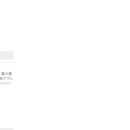
。取り置
めてでし
/03/25）