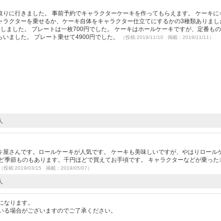
りに行きました。 事前予約でキャラクターケーキを作ってもらえます。 ケーキに
ャラクターを乗せるか、ケーキ自体をキャラクター仕立てにするかの3種類ありまし
しました。 プレートは一枚700円でした。 ケーキはホールケーキですが、定番も
いました。 プレート乗せて4900円でした。
（投稿:2019/11/10 掲載：2019/11/11）
人
キ屋さんです。ロールケーキが人気です。 ケーキも美味しいですが、やはりロール
ど季節ものもあります。千円ほどで買えてお手頃です。 キャラクターなどが乗った
（投稿:2019/03/15 掲載：2019/05/07）
人
になります。
いる場合がございますのでご了承ください。