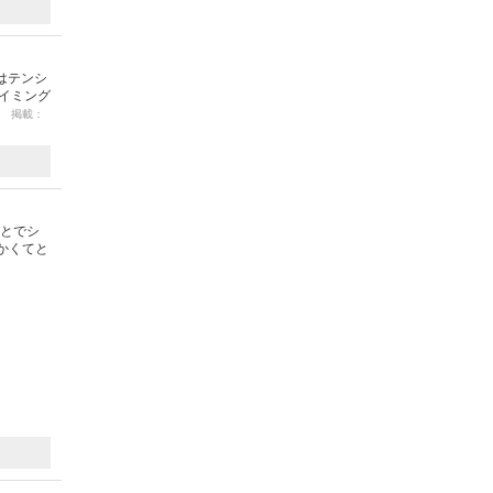
はテンシ
タイミング
17 掲載：
ことでシ
かくてと