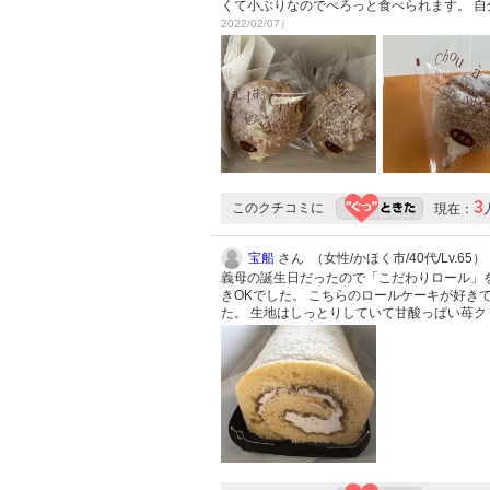
くて小ぶりなのでぺろっと食べられます。 
2022/02/07）
3
このクチコミに
現在：
宝船
さん （女性/かほく市/40代/Lv.65）
義母の誕生日だったので「こだわりロール」
きOKでした。 こちらのロールケーキが好
た。 生地はしっとりしていて甘酸っぱい苺ク