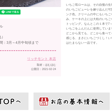
いちご苺ロールは、その自慢の生
のいちごピューレを練り込んだ可
ンク色。クリームの中にもいちご
み、ケーキの上には大粒のいちご
トッピング。なんとこの１本で7～
ル
いちごをふんだんに使用していま
どこから見ても、どこから食べて
込）
感じる、まさにいちごづくし！い
間：3月～4月中旬頃まで
はたまらない一品です。
リッチモント 本店
取材：ほむほむ
公開日：2021-02-24