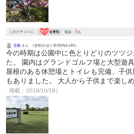
0
このクチコミに
現在：
人
宝船
さん （女性/かほく市/30代/Lv.65）
今の時期は公園中に色とりどりのツツジ
た。 園内はグランドゴルフ場と大型遊
屋根のある休憩場とトイレも完備、子供
もありました。 大人から子供まで楽し
掲載：2019/10/18）