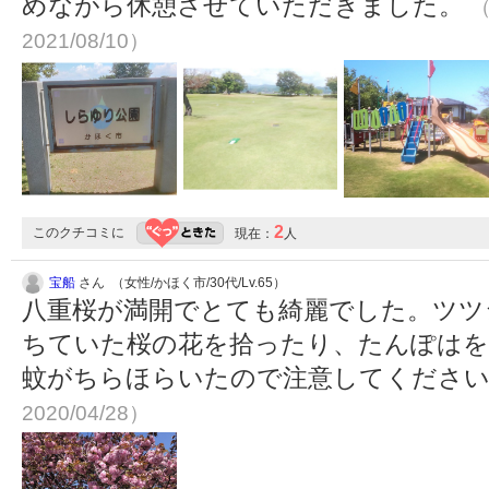
めながら休憩させていただきました。
（
2021/08/10）
2
このクチコミに
現在：
人
宝船
さん （女性/かほく市/30代/Lv.65）
八重桜が満開でとても綺麗でした。ツツ
ちていた桜の花を拾ったり、たんぽはを
蚊がちらほらいたので注意してくださ
2020/04/28）