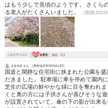
はもう少しで見頃のようです。 さくら
る老人がたくさんいました。
（投稿:2022/
2
このクチコミに
現在：
人
ざきやま
さん （男性/金沢市/50代/Lv.53）
国道と閑静な住宅街に挟まれた公園を盛
だきました。 駐車場に車を停めて園内
芝生の広場の鮮やかな緑に目を奪われま
くと奥の方には子供さんが喜びそうな遊
が設置されていて、傘の下の影が出来る