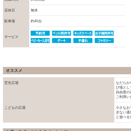
店休日
無休
駐車場
約40台
サービス
オススメ
芝生広場
なだらか
び場とし
自由度の
ご利用い
こどもの広場
小さなお
ぎない適
と遊べる