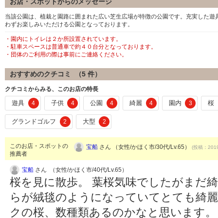
お店・スポットからのメッセージ
当該公園は、植栽と園路に囲まれた広い芝生広場が特徴の公園です。充実した遊
わずお楽しみいただける公園となっております。
・園内にトイレは２か所設置されています。
・駐車スペースは普通車で約４０台分となっております。
・団体のご利用の際は事前にご連絡ください。
おすすめのクチコミ （
5
件）
クチコミからみる、このお店の特長
遊具
子供
公園
綺麗
園内
桜
4
4
4
4
3
グランドゴルフ
大型
2
2
このお店・スポットの
宝船
さん （女性/かほく市/30代/Lv.65）
(投稿：2019
推薦者
宝船
さん （女性/かほく市/40代/Lv.65）
桜を見に散歩。 葉桜気味でしたがまだ綺
らが絨毯のようになっていてとても綺麗
クの桜、数種類あるのかなと思います。