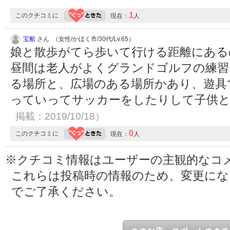
1
このクチコミに
現在：
人
宝船
さん （女性/かほく市/30代/Lv.65）
娘と散歩がてら歩いて行ける距離にある
昼間は老人がよくグランドゴルフの練習
る場所と、広場のある場所かあり、遊具
っていってサッカーをしたりして子供
掲載：2019/10/18）
0
このクチコミに
現在：
人
※クチコミ情報はユーザーの主観的なコ
これらは投稿時の情報のため、変更に
でご了承ください。