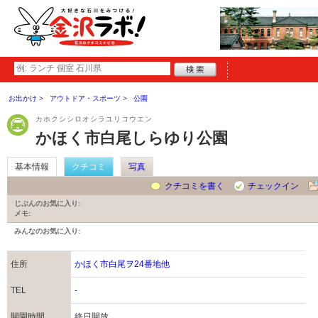
お出かけ
アウトドア・スポーツ
公園
カホクシシロオシラユリコウエン
かほく市白尾しらゆり公園
基本情報
クチコミ
写真
クチコミを書く
チェックイン
じぶんのお気に入り:
メモ:
みんなのお気に入り:
住所
かほく市白尾ヲ24番地他
TEL
-
開園時間
終日開放