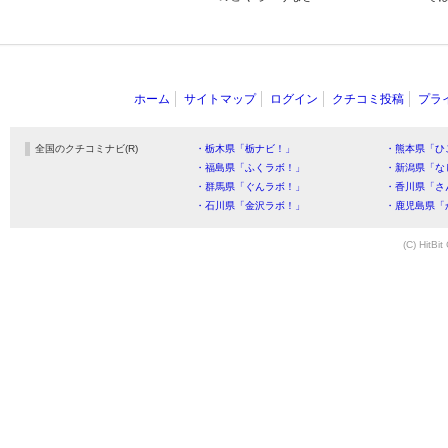
ホーム
サイトマップ
ログイン
クチコミ投稿
プラ
全国のクチコミナビ(R)
・栃木県「栃ナビ！」
・熊本県「ひ
・福島県「ふくラボ！」
・新潟県「な
・群馬県「ぐんラボ！」
・香川県「さ
・石川県「金沢ラボ！」
・鹿児島県「
(C) HitBit