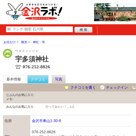
お出かけ
観光
神社・寺
ウタスジンジャ
宇多須神社
076-252-8826
基本情報
クチコミ
写真
クチコミを書く
チェックイン
じぶんのお気に入り:
メモ:
みんなのお気に入り:
行ってみたい！…
1人
住所
金沢市東山1-30-8
076-252-8826