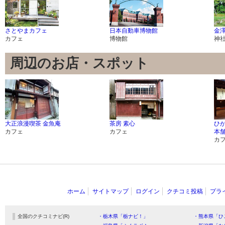
さとやまカフェ
日本自動車博物館
金
カフェ
博物館
神
周辺のお店・スポット
大正浪漫喫茶 金魚庵
茶房 素心
ひ
カフェ
カフェ
本
カ
ホーム
サイトマップ
ログイン
クチコミ投稿
プラ
全国のクチコミナビ(R)
・栃木県「栃ナビ！」
・熊本県「ひ