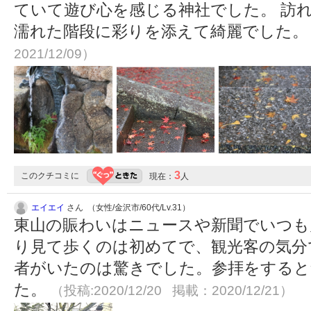
ていて遊び心を感じる神社でした。 訪
濡れた階段に彩りを添えて綺麗でした
2021/12/09）
3
このクチコミに
現在：
人
エイエイ
さん （女性/金沢市/60代/Lv.31）
東山の賑わいはニュースや新聞でいつも
り見て歩くのは初めてで、観光客の気分
者がいたのは驚きでした。参拝をすると
た。
（投稿:2020/12/20 掲載：2020/12/21）