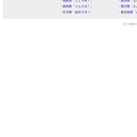
・福島県「ふくラボ！」
・新潟県「な
・群馬県「ぐんラボ！」
・香川県「さ
・石川県「金沢ラボ！」
・鹿児島県「
(C) HitBit