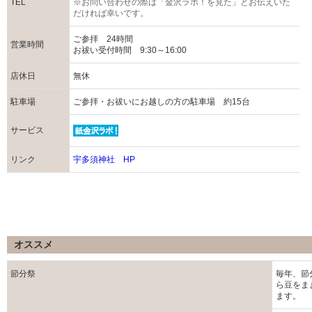
TEL
※お問い合わせの際は「金沢ラボ！を見た」とお伝えいた
だければ幸いです。
ご参拝 24時間
営業時間
お祓い受付時間 9:30～16:00
店休日
無休
駐車場
ご参拝・お祓いにお越しの方の駐車場 約15台
サービス
リンク
宇多須神社 HP
オススメ
節分祭
毎年、節
ら豆をま
ます。