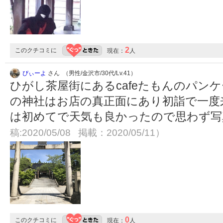
2
このクチコミに
現在：
人
ぴぃーよ
さん （男性/金沢市/30代/Lv.41）
ひがし茶屋街にあるcafeたもんのパン
の神社はお店の真正面にあり初詣で一度
は初めてで天気も良かったので思わず
稿:2020/05/08 掲載：2020/05/11）
0
このクチコミに
現在：
人