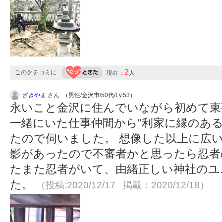
2
このクチコミに
現在：
人
ざきやま
さん （男性/金沢市/50代/Lv.53）
永いこと金沢に住んでいながら初めて東
一緒にいた仕事仲間から“利家に縁のあ
たので伺いました。 想像した以上に広
影があったので不審者かと思ったら忍者
たまた忍者がいて、由緒正しい神社のユ
た。
（投稿:2020/12/17 掲載：2020/12/18）