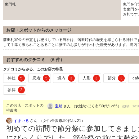
鬼門札
鬼門を守
表鬼門を
お札です
お店・スポットからのメッセージ
前田利家公の神霊をお祀りしている当社は、藩政時代の歴史を感じられる神社で
して手厚く護られことあるごとに藩主のお参りが行われた歴史があります。境内
おすすめのクチコミ （
6
件）
クチコミからみる、このお店の特長
神社
忍者
境内
人形
節分
caf
5
5
3
3
3
参拝
2
このお店・スポットの
宝船
さん （女性/かほく市/30代/Lv.65）
(投稿：2019
推薦者
すまいる
さん （女性/金沢市/50代/Lv.21）
初めての訪問で節分祭に参加してきまし
にびっくりでした。節分祭の前に太鼓や