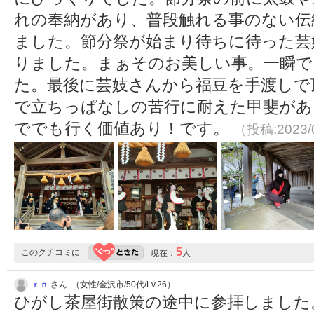
れの奉納があり、普段触れる事のない伝
ました。節分祭が始まり待ちに待った芸
りました。まぁそのお美しい事。一瞬
た。最後に芸妓さんから福豆を手渡しで
で立ちっぱなしの苦行に耐えた甲斐があ
ででも行く価値あり！です。
（投稿:2023/
5
このクチコミに
現在：
人
ｒｎ
さん （女性/金沢市/50代/Lv.26）
ひがし茶屋街散策の途中に参拝しました