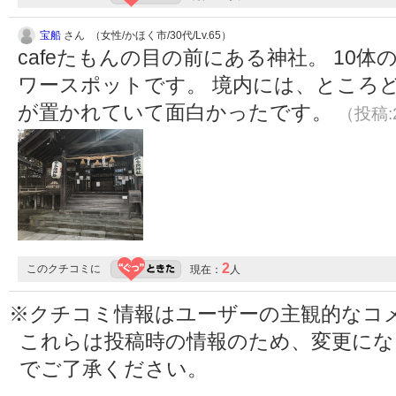
宝船
さん （女性/かほく市/30代/Lv.65）
cafeたもんの目の前にある神社。 10
ワースポットです。 境内には、ところ
が置かれていて面白かったです。
（投稿:2
2
このクチコミに
現在：
人
※クチコミ情報はユーザーの主観的なコ
これらは投稿時の情報のため、変更に
でご了承ください。