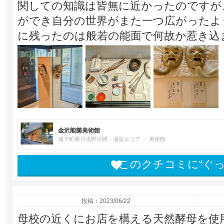
関しての知識は皆無に近かったのですが
ができ自分の世界がまた一つ広がったよ
に残ったのは般若の能面で何故か惹き込
金沢能樂美術館
城下町犀川浅野川間・涌波エリア
美術館
このクチコミに“ぐ
投稿：2023/06/22
母校の近くにお店を構える天然酵母を使