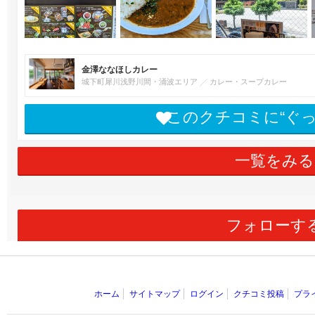
金澤ななほしカレー
城下町犀川浅野川間・涌波エリア
カレー・スープカレー
このクチコミに“ぐ
一覧をみる
フォローす
ホーム
サイトマップ
ログイン
クチコミ投稿
プラ