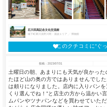
石川四高記念文化交流館
城下町犀川浅野川間・涌波エリア
博物館
このクチコミに“ぐ
投稿：2023/07/31
土曜日の朝、あまりにも天気が良かった
たほど山の奥の方ではありませんでした
は頼りになりました。店内に入りパンを
くり選んでね！”と店主の方から温かい
ムパンやツナパンなどを買わせていただ