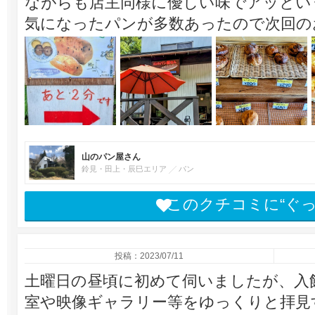
ながらも店主同様に優しい味でアッとい
気になったパンが多数あったので次回の
山のパン屋さん
鈴見・田上・辰巳エリア
パン
このクチコミに“ぐ
投稿：2023/07/11
土曜日の昼頃に初めて伺いましたが、入
室や映像ギャラリー等をゆっくりと拝見