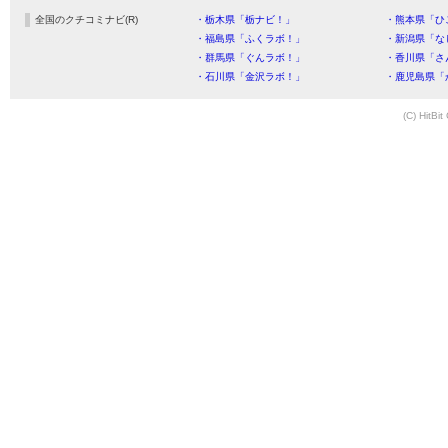
全国のクチコミナビ(R)
・栃木県「栃ナビ！」
・熊本県「ひ
・福島県「ふくラボ！」
・新潟県「な
・群馬県「ぐんラボ！」
・香川県「さ
・石川県「金沢ラボ！」
・鹿児島県「
(C) HitBit