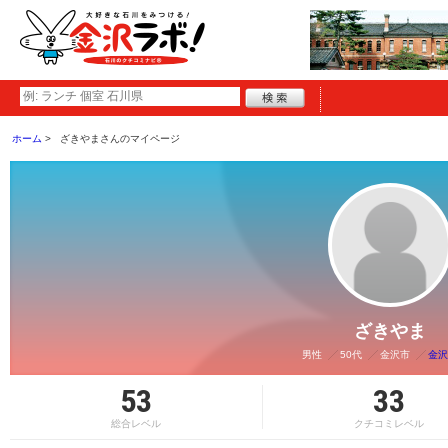
ホーム
ざきやまさんのマイページ
ざきやま
男性
50代
金沢市
金沢
53
33
総合レベル
クチコミレベル