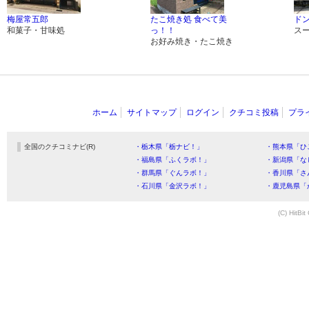
梅屋常五郎
たこ焼き処 食べて美
ド
和菓子・甘味処
っ！！
ス
お好み焼き・たこ焼き
ホーム
サイトマップ
ログイン
クチコミ投稿
プラ
全国のクチコミナビ(R)
・栃木県「栃ナビ！」
・熊本県「ひ
・福島県「ふくラボ！」
・新潟県「な
・群馬県「ぐんラボ！」
・香川県「さ
・石川県「金沢ラボ！」
・鹿児島県「
(C) HitBit