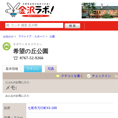
お出かけ
アウトドア・スポーツ
公園
キボウノオカコウエン
希望の丘公園
0767-52-9266
基本情報
クチコミ
写真
クチコミを書く
チェックイン
じぶんのお気に入り:
メモ:
みんなのお気に入り:
住所
七尾市万行町43-188
交通・アクセ