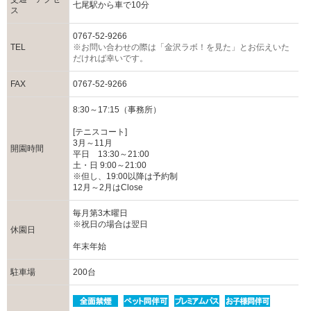
七尾駅から車で10分
ス
0767-52-9266
TEL
※お問い合わせの際は「金沢ラボ！を見た」とお伝えいた
だければ幸いです。
FAX
0767-52-9266
8:30～17:15（事務所）
[テニスコート]
3月～11月
開園時間
平日 13:30～21:00
土・日 9:00～21:00
※但し、19:00以降は予約制
12月～2月はClose
毎月第3木曜日
※祝日の場合は翌日
休園日
年末年始
駐車場
200台