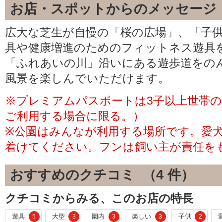
お店・スポットからのメッセージ
広大な芝生が自慢の「桜の広場」、「子
具や健康増進のためのフィットネス遊具
「ふれあいの川」沿いにある遊歩道をの
風景を楽しんでいただけます。
※プレミアムパスポートは3子以上世帯
ご利用する場合に限る。）
※公園はみんなが利用する場所です。愛
着けてください。フンは飼い主が責任を
おすすめのクチコミ （
4
件）
クチコミからみる、このお店の特長
遊具
大型
園内
楽しい
子供
5
3
3
3
2