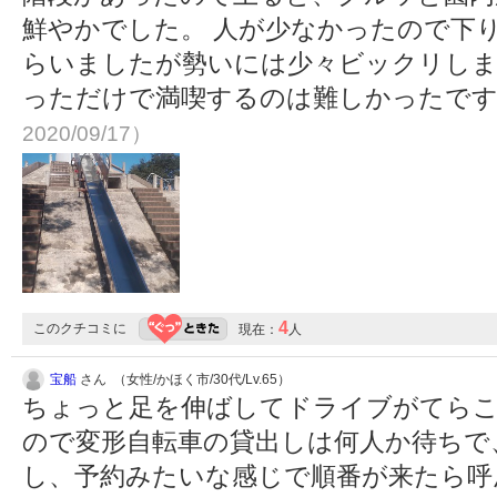
鮮やかでした。 人が少なかったので下
らいましたが勢いには少々ビックリしま
っただけで満喫するのは難しかったで
2020/09/17）
4
このクチコミに
現在：
人
宝船
さん （女性/かほく市/30代/Lv.65）
ちょっと足を伸ばしてドライブがてらこ
ので変形自転車の貸出しは何人か待ちで
し、予約みたいな感じで順番が来たら呼