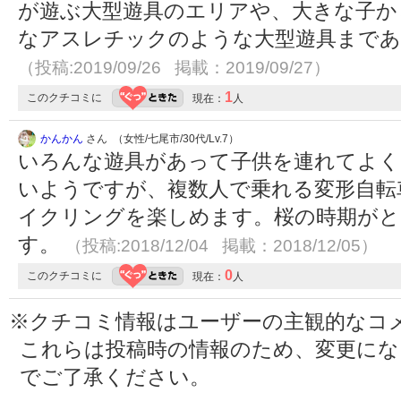
が遊ぶ大型遊具のエリアや、大きな子か
なアスレチックのような大型遊具まであ
（投稿:2019/09/26 掲載：2019/09/27）
1
このクチコミに
現在：
人
かんかん
さん （女性/七尾市/30代/Lv.7）
いろんな遊具があって子供を連れてよく
いようですが、複数人で乗れる変形自転
イクリングを楽しめます。桜の時期が
す。
（投稿:2018/12/04 掲載：2018/12/05）
0
このクチコミに
現在：
人
※クチコミ情報はユーザーの主観的なコ
これらは投稿時の情報のため、変更に
でご了承ください。