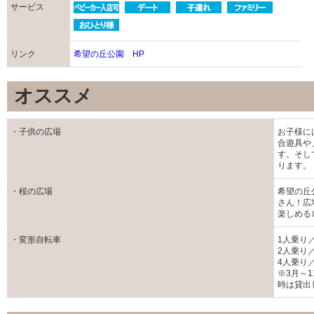
サービス
リンク
希望の丘公園 HP
オススメ
・子供の広場
お子様に
合遊具や
す。そし
ります。
・桜の広場
希望の丘
さん！広
楽しめる
・変形自転車
1人乗り／
2人乗り／
4人乗り／
※3月～
時は貸出