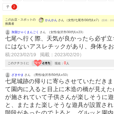
子
2
このお店・スポットの
かんかん
さん （女性/七尾市/30代/Lv.7）
(投稿：201
推薦者
加賀ひゃくまんごく
さん （女性/金沢市/30代/Lv.23）
七尾へ行く際、天気が良かったら必ず立
にはないアスレチックがあり、身体を
稿:2023/02/19 掲載：2023/02/20）
0
このクチコミに
現在：
人
ざきやま
さん （男性/金沢市/50代/Lv.53）
七尾城跡の帰りに寄らさせていただきま
て園内に入ると目上に木造の橋が見えた
が施されていて子供さんが楽しそうに遊
と、またまた楽しそうな遊具が設置され
階段があったので上ると、グルッと園内