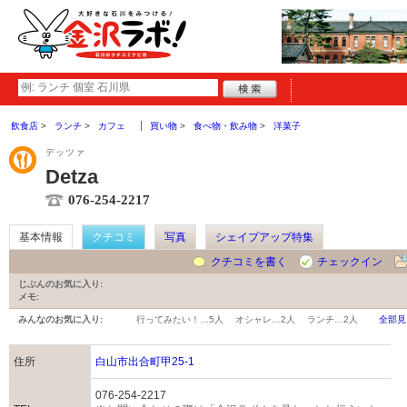
飲食店
ランチ
カフェ
買い物
食べ物・飲み物
洋菓子
デッツァ
Detza
076-254-2217
基本情報
クチコミ
写真
シェイプアップ特集
クチコミを書く
チェックイン
じぶんのお気に入り:
メモ:
みんなのお気に入り:
行ってみたい！…
5人
オシャレ…
2人
ランチ…
2人
全部見
住所
白山市出合町甲25-1
076-254-2217