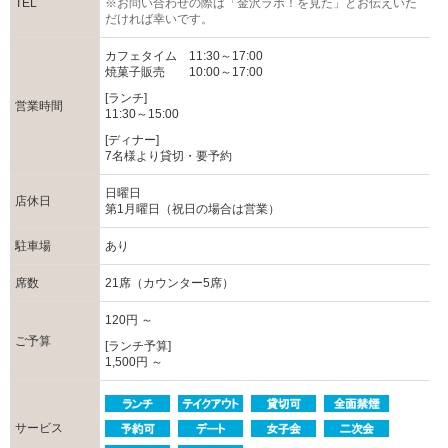
TEL
※お問い合わせの際は「金沢ラボ！を見た」とお伝えいた
だければ幸いです。
カフェタイム 11:30～17:00
焼菓子販売 10:00～17:00
[ランチ]
営業時間
11:30～15:00
[ディナー]
7名様より貸切・要予約
日曜日
店休日
第1月曜日（祝日の場合は営業）
駐車場
あり
席数
21席（カウンター5席）
120円 ～
ご予算
[ランチ予算]
1,500円 ～
サービス