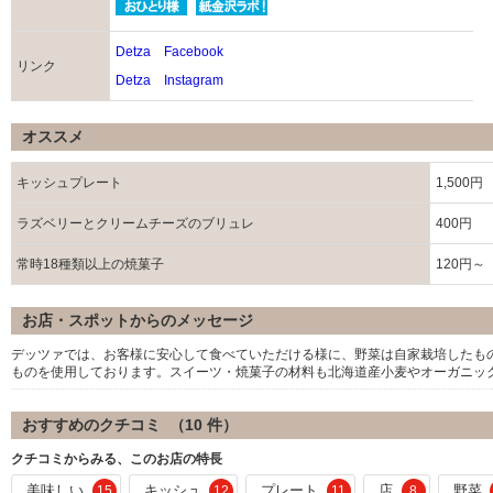
Detza Facebook
リンク
Detza Instagram
オススメ
キッシュプレート
1,500円
ラズベリーとクリームチーズのブリュレ
400円
常時18種類以上の焼菓子
120円～
お店・スポットからのメッセージ
デッツァでは、お客様に安心して食べていただける様に、野菜は自家栽培したも
ものを使用しております。スイーツ・焼菓子の材料も北海道産小麦やオーガニッ
おすすめのクチコミ （
10
件）
クチコミからみる、このお店の特長
美味しい
キッシュ
プレート
店
野菜
15
12
11
8