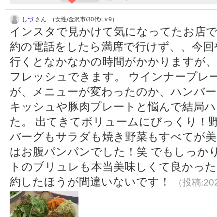
しづ
さん （女性/金沢市/30代/Lv.9）
インスタで見かけて気になってたお店で
約の電話をしたら満席で行けず、、今回
行くとなかなかの時間がかかりますが、
フレッシュできます。 ウインナープレ
が、メニューが変わったのか、ハンバー
キッシュや豚肉プレートと悩んで結局ハ
た。 出てきてボリュームにびっくり！
バーグもサラダも焼き野菜もすべてが美
はお腹パンパンでした！笑 でもしっか
トのブリュレも本当美味しくて良かった
約したほうが間違いないです！
（投稿:202