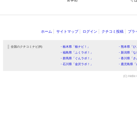
食事処
そ
ホーム
サイトマップ
ログイン
クチコミ投稿
プラ
全国のクチコミナビ(R)
・栃木県「栃ナビ！」
・熊本県「ひ
・福島県「ふくラボ！」
・新潟県「な
・群馬県「ぐんラボ！」
・香川県「さ
・石川県「金沢ラボ！」
・鹿児島県「
(C) HitBit