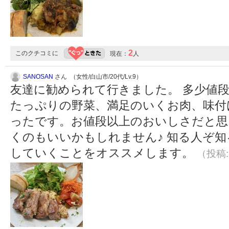
2
このクチコミに
現在：
人
SANOSAN
さん （女性/白山市/20代/Lv.9）
友達に勧められて行きました。 多少値
たっぷりの野菜、満足のいくお肉、味付
ったです。お値段以上のおいしさだと思
くのもいいかもしれません♪ 知る人ぞ
していくことをオススメします。
（投稿:2