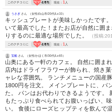
1
このクチコミに
現在：
人
うさぎ
さん （女性/白山市/20代/Lv.33）
キッシュプレートが美味しかったです
いて最高でした！またお店が自然に囲ま
りするのに最適な場所でした。
（投稿:201
1
このクチコミに
現在：
人
宝船
さん （女性/かほく市/30代/Lv.65）
山奥にある一軒のカフェ。 自然に囲ま
店内はドライフラワーが飾られ、焼き菓
ャレな雰囲気。 ランチメニューの国産
1800円を注文。 メインプレートに、
た。 パンはお代わりできるようです。
もたっぷり食べられてお腹いっぱい、味
い。 食後にローズヒップティを飲んで