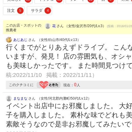
注文
サラダ
5
4
このお店・スポットの
花
さん （女性/金沢市/20代/Lv.3）
(投稿：2018/01/2
推薦者
あじあじ
さん （女性/白山市/40代/Lv.13）
行くまでがとりあえずドライブ。 こん
いますが、発見！ 店の雰囲気も、オシ
も美味しかったです。 また時間見つけ
稿:2022/11/10 掲載：2022/11/11）
0
このクチコミに
現在：
人
まなまな
さん （女性/河北郡内灘町/50代/Lv.12）
イベント出店中にお邪魔しました。 大
子を購入しました。 素朴な味でどれも美
素敵そうなので是非お邪魔してみたい