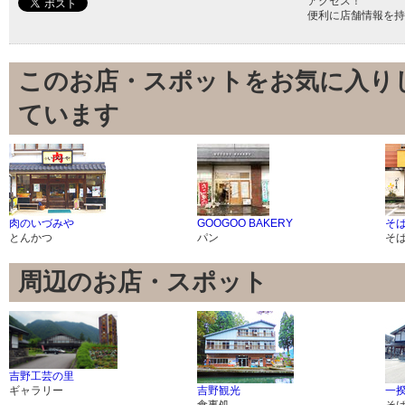
アクセス！
便利に店舗情報を持
このお店・スポットをお気に入り
ています
肉のいづみや
GOOGOO BAKERY
そば
とんかつ
パン
そ
周辺のお店・スポット
吉野工芸の里
ギャラリー
吉野観光
一揆