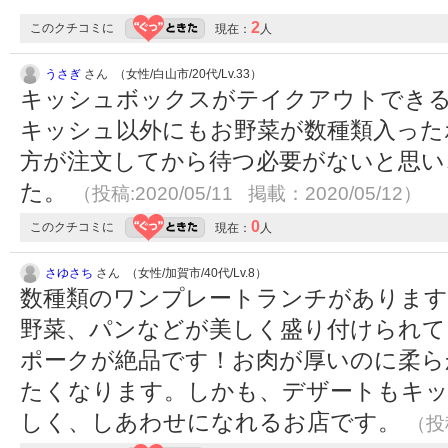
2
このクチコミに
現在：
人
うさぎ
さん （女性/白山市/20代/Lv.33）
キッシュボックスがテイクアウトでき
キッシュ以外にもお野菜が数種類入った
方が注文してから待つ必要がないと思い
た。
（投稿:2020/05/11 掲載：2020/05/12）
0
このクチコミに
現在：
人
さゆさち
さん （女性/加賀市/40代/Lv.8）
数種類のワンプレートランチがあります
野菜、パンなどが美しく盛り付けられて
ポークが絶品です！お肉が厚いのに柔ら
たくなります。しかも、デザートもキ
しく、しあわせになれるお店です。
（投稿