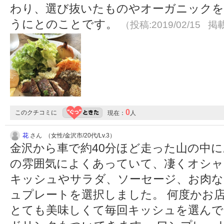
わり、選び抜いたものやオーガニックを
うにとのことです。
（投稿:2019/02/15 掲載
0
このクチコミに
現在：
人
花
さん （女性/金沢市/20代/Lv.3）
金沢から車で約40分ほど走った山の中に
の雰囲気によくあっていて、凄くオシャ
キッシュやサラダ、ソーセージ、お肉な
ュプレートを選択しました。 何度かお
とても美味しくて毎回キッシュを選んで