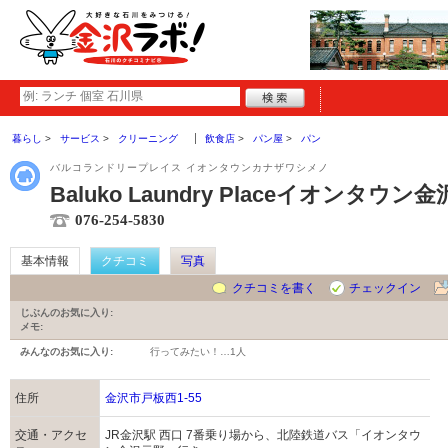
暮らし
サービス
クリーニング
飲食店
パン屋
パン
バルコランドリープレイス イオンタウンカナザワシメノ
Baluko Laundry Placeイオンタウン
076-254-5830
基本情報
クチコミ
写真
クチコミを書く
チェックイン
じぶんのお気に入り:
メモ:
みんなのお気に入り:
行ってみたい！…
1人
住所
金沢市戸板西1-55
交通・アクセ
JR金沢駅 西口 7番乗り場から、北陸鉄道バス「イオンタウ