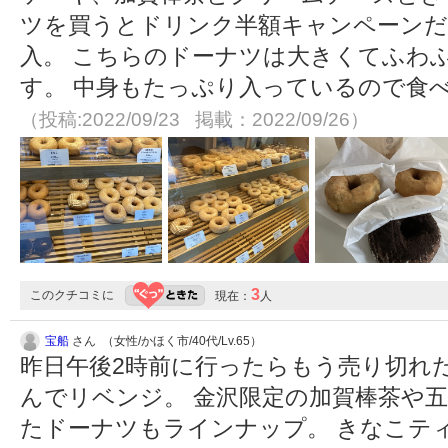
ツを買うとドリンク半額キャンペーン
入。 こちらのドーナツは大きくてふわ
す。 中身もたっぷり入っているので食
（投稿:2022/09/23 掲載：2022/09/26）
3
このクチコミに
現在：
人
宝船
さん （女性/かほく市/40代/Lv.65）
昨日午後2時前に行ったらもう売り切れ
んでリベンジ。 金沢限定の加賀棒茶や
たドーナツもラインナップ。 きなこテ