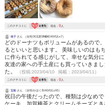
0
このクチコミに
現在：
人
侑子
さん （女性/河北郡津幡町/40代/Lv.7）
どのドーナツもボリュームがあるので、
るといいと思います。 美味しいのはも
に作られてる感じがして、幸せな気分に
友達の家への手土産にも買っていきまし
た。
（投稿:2023/04/10 掲載：2023/04/11）
0
このクチコミに
現在：
人
宝船
さん （女性/かほく市/40代/Lv.65）
祝日の午後だったので、種類は少なめで
ケーキ、加賀棒茶とクリームチーズとき