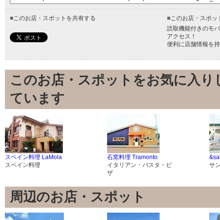
■
このお店・スポットを共有する
■
このお店・スポッ
読取機能付きのモバ
アクセス！
便利に店舗情報を持
このお店・スポットをお気に入り
ています
スペイン料理 LaMola
石窯料理 Tramonto
&sa
スペイン料理
イタリアン・パスタ・ピ
サ
ザ
周辺のお店・スポット