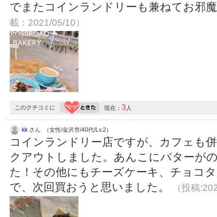
でまたコインランドリーも兼ねてお邪
載：2021/05/10）
3
このクチコミに
現在：
人
kk
さん （女性/金沢市/40代/Lv.2）
コインランドリー店ですが、カフェも
クアウトしました。あんこにバターが
た！その他にもチーズケーキ、チョコタ
で、次回買おうと思いました。
（投稿:202