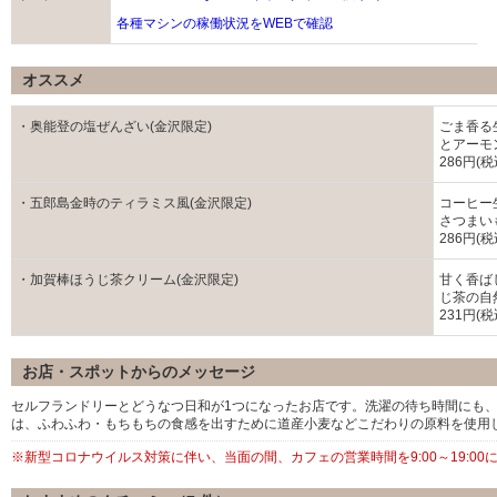
各種マシンの稼働状況をWEBで確認
オススメ
・奥能登の塩ぜんざい(金沢限定)
ごま香る
とアーモ
286円(税
・五郎島金時のティラミス風(金沢限定)
コーヒー
さつまい
286円(税
・加賀棒ほうじ茶クリーム(金沢限定)
甘く香ば
じ茶の自
231円(税
お店・スポットからのメッセージ
セルフランドリーとどうなつ日和が1つになったお店です。洗濯の待ち時間にも
は、ふわふわ・もちもちの食感を出すために道産小麦などこだわりの原料を使用
※新型コロナウイルス対策に伴い、当面の間、カフェの営業時間を9:00～19:0