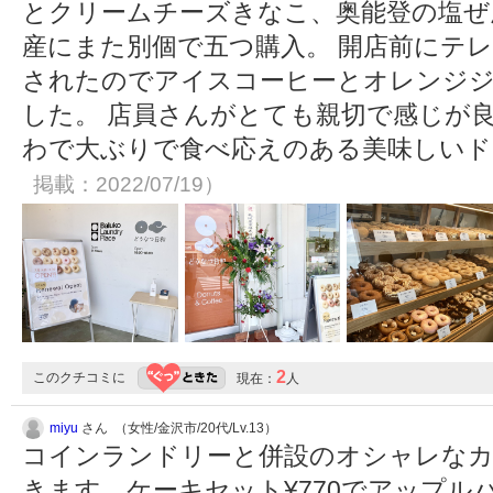
とクリームチーズきなこ、奥能登の塩ぜ
産にまた別個で五つ購入。 開店前にテ
されたのでアイスコーヒーとオレンジ
した。 店員さんがとても親切で感じが
わで大ぶりで食べ応えのある美味しい
掲載：2022/07/19）
2
このクチコミに
現在：
人
miyu
さん （女性/金沢市/20代/Lv.13）
コインランドリーと併設のオシャレな
きます。ケーキセット¥770でアップル