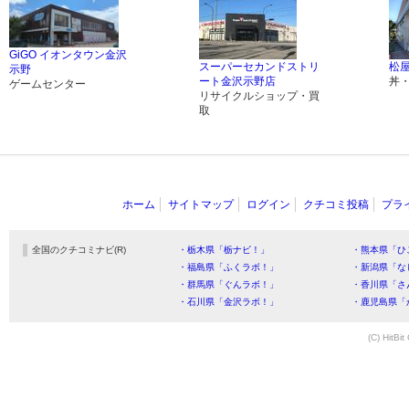
GiGO イオンタウン金沢
スーパーセカンドストリ
松屋
示野
ート金沢示野店
丼
ゲームセンター
リサイクルショップ・買
取
ホーム
サイトマップ
ログイン
クチコミ投稿
プラ
全国のクチコミナビ(R)
・栃木県「栃ナビ！」
・熊本県「ひ
・福島県「ふくラボ！」
・新潟県「な
・群馬県「ぐんラボ！」
・香川県「さ
・石川県「金沢ラボ！」
・鹿児島県「
(C) HitBit