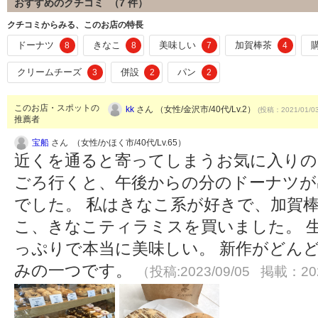
おすすめのクチコミ （
7
件）
クチコミからみる、このお店の特長
ドーナツ
きなこ
美味しい
加賀棒茶
8
8
7
4
クリームチーズ
併設
パン
3
2
2
このお店・スポットの
kk
さん （女性/金沢市/40代/Lv.2）
(投稿：2021/01/0
推薦者
宝船
さん （女性/かほく市/40代/Lv.65）
近くを通ると寄ってしまうお気に入りの
ごろ行くと、午後からの分のドーナツが
でした。 私はきなこ系が好きで、加賀
こ、きなこティラミスを買いました。 
っぷりで本当に美味しい。 新作がどん
みの一つです。
（投稿:2023/09/05 掲載：202