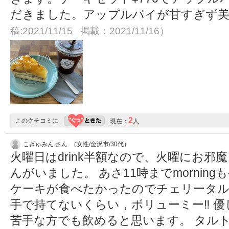
だきました。アップルパイが甘すぎず
稿:2021/11/15 掲載：2021/11/16）
2
このクチコミに
現在：
人
こぎゅみん さん （女性/金沢市/30代）
火曜日はdrink半額なので、火曜にお邪
んがいました。 あさ11時までmorni
ケーキが食べたかったのでチェリータル
手で持てないくらい，ボリューミー‼︎ 
苦手な方でも飲めると思います。 タル