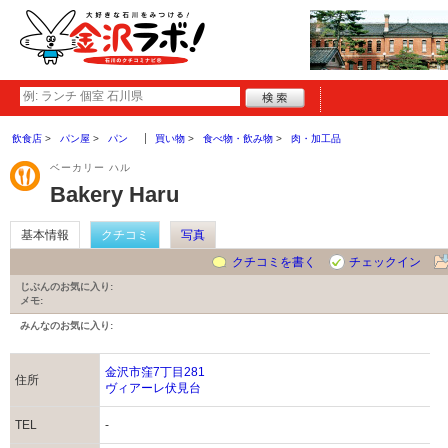
飲食店
パン屋
パン
買い物
食べ物・飲み物
肉・加工品
ベーカリー ハル
Bakery Haru
基本情報
クチコミ
写真
クチコミを書く
チェックイン
じぶんのお気に入り:
メモ:
みんなのお気に入り:
金沢市窪7丁目281
住所
ヴィアーレ伏見台
TEL
-