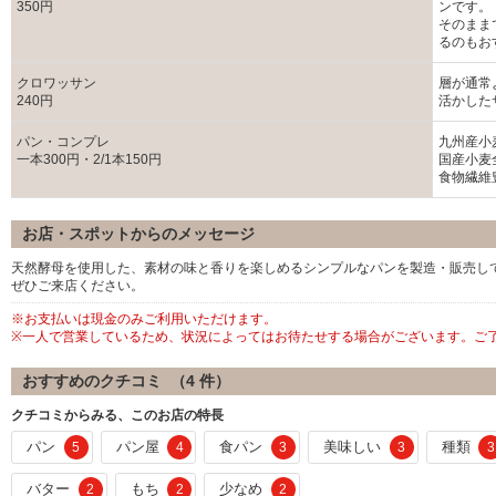
350円
ンです。
そのまま
るのもお
クロワッサン
層が通常
240円
活かした
パン・コンプレ
九州産小
一本300円・2/1本150円
国産小麦
食物繊維
お店・スポットからのメッセージ
天然酵母を使用した、素材の味と香りを楽しめるシンプルなパンを製造・販売し
ぜひご来店ください。
※お支払いは現金のみご利用いただけます。
※一人で営業しているため、状況によってはお待たせする場合がございます。ご
おすすめのクチコミ （
4
件）
クチコミからみる、このお店の特長
パン
パン屋
食パン
美味しい
種類
5
4
3
3
3
バター
もち
少なめ
2
2
2