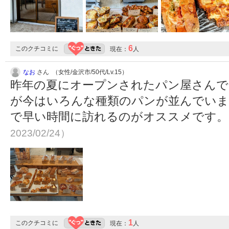
6
このクチコミに
現在：
人
なお
さん （女性/金沢市/50代/Lv.15）
昨年の夏にオープンされたパン屋さんで
が今はいろんな種類のパンが並んでいま
で早い時間に訪れるのがオススメです
2023/02/24）
1
このクチコミに
現在：
人