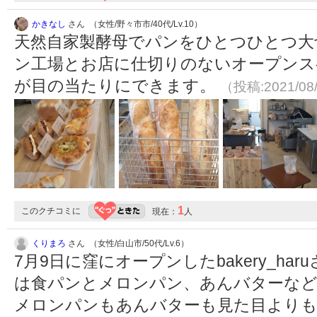
かきなし
さん （女性/野々市市/40代/Lv.10）
天然自家製酵母でパンをひとつひとつ大
ン工場とお店に仕切りのないオープンス
が目の当たりにできます。
（投稿:2021/08
1
このクチコミに
現在：
人
くりまろ
さん （女性/白山市/50代/Lv.6）
7月9日に窪にオープンしたbakery_ha
は食パンとメロンパン、あんバターな
メロンパンもあんバターも見た目より