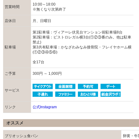
10:00～18:00
営業時間
※無くなり次第終了
店休日
月、日曜日
第1駐車場：ヴィアーレ伏見台マンション前駐車場8台
第2駐車場：ビストロレガル横3台(①②③番のみ。他は駐車
禁止)
駐車場
第3共有駐車場：かなざわみなみ接骨院・フレイヤホーム横
(①②③④⑤⑥)
全17台
ご予算
300円 ～ 1,000円
サービス
リンク
公式Instagram
オススメ
ブリオッシュ食パン
卵黄・牛