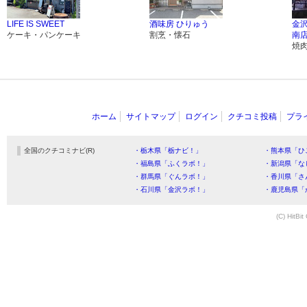
LIFE IS SWEET
酒味房 ひりゅう
金
ケーキ・パンケーキ
割烹・懐石
南
焼
ホーム
サイトマップ
ログイン
クチコミ投稿
プラ
全国のクチコミナビ(R)
・栃木県「栃ナビ！」
・熊本県「ひ
・福島県「ふくラボ！」
・新潟県「な
・群馬県「ぐんラボ！」
・香川県「さ
・石川県「金沢ラボ！」
・鹿児島県「
(C) HitBit