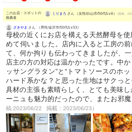
このお店・スポットの
くりまろ
さん （女性/白山市/50代/Lv.6）
(投稿：202
推薦者
ざきやま
さん （男性/金沢市/50代/Lv.53）
母校の近くにお店を構える天然酵母を使
めて伺いました。店内に入ると工房の前
て、何か拘りも伝わってきましたが、一
店主の方の対応は温かかったです。中か
ッサングラタン”と“トマトソースのホッ
ハード系かな？と思った生地はサクっと
具材の主張も素晴らしく、とても美味し
ーニュも魅力的だったので、またお邪
稿:2023/06/22 掲載：2023/06/23）