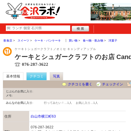
飲食店
スイーツ
ケーキ・パンケーキ
買い物
食べ物・飲み物
洋菓子
ケーキトシュガークラフトノオミセ キャンディアップル
ケーキとシュガークラフトのお店 Candy 
076-287-3622
基本情報
クチコミ
写真
クチコミを書く
チェックイン
じぶんのお気に入り:
メモ:
みんなのお気に入り:
行ってみたい！…
1人
お気に入り…
1人
住所
白山市横江町63
076-287-3622