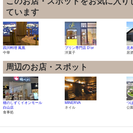
このお店・スポットをお気に入り
ています
四川料理 鳳凰
プリン専門店 Dʼor
北
中華
洋菓子
居
周辺のお店・スポット
穂のしずくイオンモール
MINERVA
つ
白山店
ネイル
公
食事処