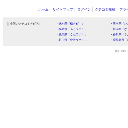
ホーム
サイトマップ
ログイン
クチコミ投稿
プラ
全国のクチコミナビ(R)
・栃木県「栃ナビ！」
・熊本県「ひ
・福島県「ふくラボ！」
・新潟県「な
・群馬県「ぐんラボ！」
・香川県「さ
・石川県「金沢ラボ！」
・鹿児島県「
(C) HitBit