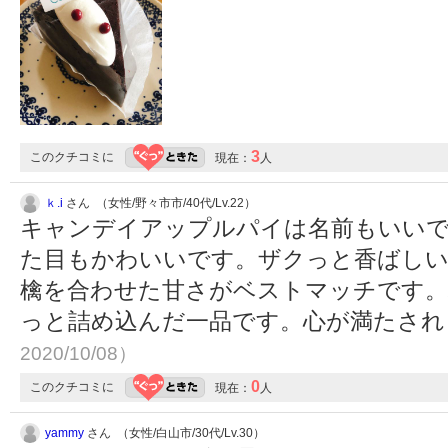
3
このクチコミに
現在：
人
ｋ.i
さん （女性/野々市市/40代/Lv.22）
キャンデイアップルパイは名前もいい
た目もかわいいです。ザクっと香ばし
檎を合わせた甘さがベストマッチです。
っと詰め込んだ一品です。心が満たさ
2020/10/08）
0
このクチコミに
現在：
人
yammy
さん （女性/白山市/30代/Lv.30）