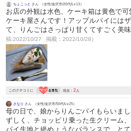
ちょこっと
さん （女性/金沢市/20代/Lv.13）
お店の外観は水色、ケーキ箱は黄色で可
ケーキ屋さんです！アップルパイには
て、りんごはさっぱり甘くてすごく美
稿:2022/10/27 掲載：2022/10/28）
2
このクチコミに
現在：
人
さなり
さん （女性/金沢市/50代/Lv.25）
母の日で、娘からりんごパイもらいま
ずしく、チョッビリ乗った生クリーム、
パイ生地と絶めょうなバランスで、とて