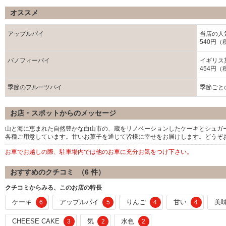
オススメ
アップルパイ
当店の人
540円（
バノフィーパイ
イギリス
454円（
季節のフルーツパイ
季節ごと
お店・スポットからのメッセージ
山と海に恵まれた自然豊かな白山市の、蔵をリノベーションしたケーキとシュガ
各種ご用意しています。甘いお菓子を通じて皆様に幸せをお届けします。どうぞ
お車でお越しの際、駐車場内では他のお車に充分お気をつけ下さい。
おすすめのクチコミ （
6
件）
クチコミからみる、このお店の特長
ケーキ
アップルパイ
りんご
甘い
美
6
5
4
4
CHEESE CAKE
気
水色
3
2
2