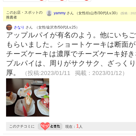
このお店・スポットの
yammy
さん （女性/白山市/30代/Lv.30）
(投稿：2020
推薦者
さなり
さん （女性/金沢市/50代/Lv.25）
アップルパイが有名のよう。他にいちご
もらいました。ショートケーキは断面が
チーズケーキは濃厚でチーズケーキ好き
プルパイは、周りがサクサク、ざっく
厚。
（投稿:2023/01/11 掲載：2023/01/12）
1
このクチコミに
現在：
人