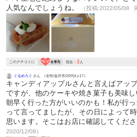
人気なんでしょうね。
（投稿:2022/05/08 
2
このクチコミに
現在：
人
ぐるめろぐ
さん （女性/金沢市/20代/Lv.17）
キャンディアップルさんと言えばアッ
ですが、他のケーキや焼き菓子も美味し
朝早く行った方がいいのかも！私が行っ
って言ってましたが、その日によって時
思います。そこはお店に確認してくだ
2020/12/09）