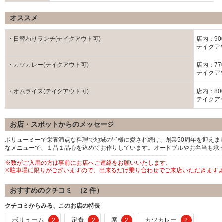
オススメ
・日替わりランチ(テイクアウト可)
店内：90
テイクアウ
・カツカレー(テイクアウト可)
店内：77
テイクアウ
・オムライス(テイクアウト可)
店内：80
テイクアウ
お店・スポットからのメッセージ
ボリューミーで栄養満点な料理で地域の皆様に愛され続け、創業50周年を迎え
なメニューで、１品１品心を込めてお作りしています。オードブルやお弁当も承
※数がご入用の方は事前にお店へご連絡をお願いいたします。
※駐車場に限りがございますので、出来るだけ乗り合わせでご来店いただきます
おすすめのクチコミ （
2
件）
クチコミからみる、このお店の特長
ボリューム
定食
席
カツカレー
2
2
2
2