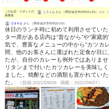
このお店・スポットの
こうくん
さん （男性/金沢市/20代/Lv.16）
(投稿：20
推薦者
ざきやま
さん （男性/金沢市/50代/Lv.53）
休日のランチ時に初めて利用させていた
ター席がある店内は“昔ながら”や“家庭
気で、豊富なメニューの中から“カツカ
間、他のお客さんに運ばれた定食が目に
たが、自分のカレーも例外ではありませ
リタンまで付いたカツカレーを美味し
ました。焼酎などの酒類も置かれていた
た。
（投稿:2022/09/06 掲載：2022/09/07）