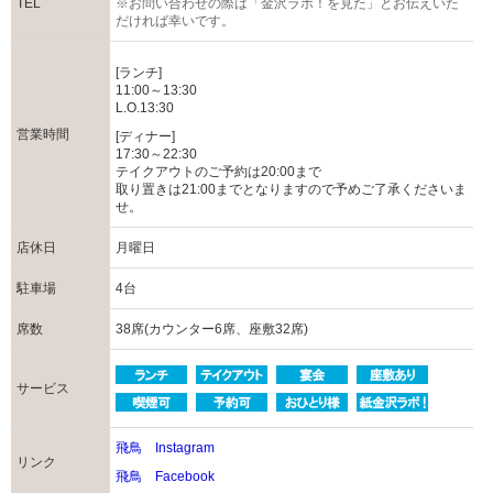
TEL
※お問い合わせの際は「金沢ラボ！を見た」とお伝えいた
だければ幸いです。
[ランチ]
11:00～13:30
L.O.13:30
営業時間
[ディナー]
17:30～22:30
テイクアウトのご予約は20:00まで
取り置きは21:00までとなりますので予めご了承くださいま
せ。
店休日
月曜日
駐車場
4台
席数
38席(カウンター6席、座敷32席)
サービス
飛鳥 Instagram
リンク
飛鳥 Facebook