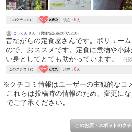
6
このクチコミに
現在：
人
こうくん
さん （男性/金沢市/20代/Lv.16）
昔ながらの定食屋さんです。ボリューム
ので、おススメです。定食に煮物や小鉢
い身としてとても助かっています。
（投稿
0
このクチコミに
現在：
人
※クチコミ情報はユーザーの主観的なコ
これらは投稿時の情報のため、変更に
でご了承ください。
このお店・スポットのクチ