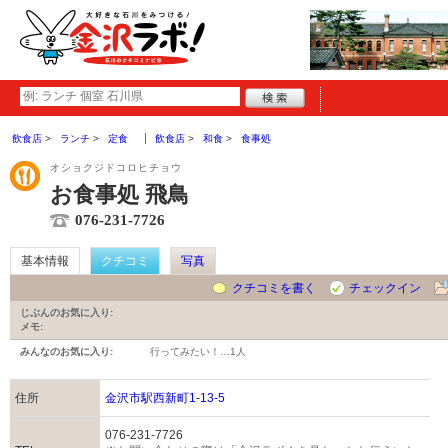
飲食店
ランチ
定食
飲食店
和食
食事処
オショクジドコロヒチョウ
お食事処 飛鳥
076-231-7726
基本情報
クチコミ
写真
クチコミを書く
チェックイン
じぶんのお気に入り:
メモ:
みんなのお気に入り:
行ってみたい！…
1人
住所
金沢市駅西新町1-13-5
076-231-7726