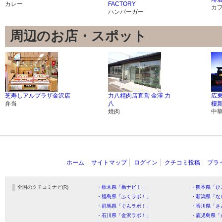
カレー
FACTORY
カ
ハンバーガー
周辺のお店・スポット
芝寿しアルプラザ金沢店
力八精肉店直営 金澤 力
広
弁当
八
樓
焼肉
中
ホーム
サイトマップ
ログイン
クチコミ投稿
プラ
全国のクチコミナビ(R)
・栃木県「栃ナビ！」
・熊本県「ひ
・福島県「ふくラボ！」
・新潟県「な
・群馬県「ぐんラボ！」
・香川県「さ
・石川県「金沢ラボ！」
・鹿児島県「