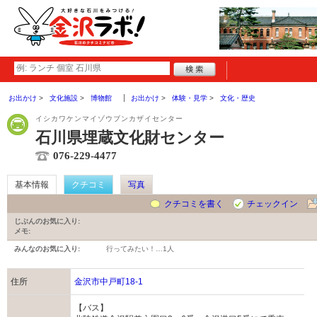
お出かけ
文化施設
博物館
お出かけ
体験・見学
文化・歴史
イシカワケンマイゾウブンカザイセンター
石川県埋蔵文化財センター
076-229-4477
基本情報
クチコミ
写真
クチコミを書く
チェックイン
じぶんのお気に入り:
メモ:
みんなのお気に入り:
行ってみたい！…
1人
住所
金沢市中戸町18-1
【バス】