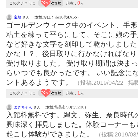
0
このクチコミに
現在：
人
宝船
さん （女性/かほく市/30代/Lv.65）
ゴールデンウィーク中のイベント、手形
粘土を練って平らにして、そこに娘の手
など好きな文字を刻印して乾かしました
かな！？、後日取りに行かなければなり
受け取りました。 受け取り期間は決ま
らいつでも良かったです。 いい記念に
ントあるようです。
（投稿:2019/04/22 掲載
1
このクチコミに
現在：
人
まきちゃん
さん （女性/能美市/30代/Lv.30）
入館料無料です。縄文、弥生、奈良時代
興味深く拝見しました。体験コーナーも
起こし体験ができました。
（投稿:2019/03