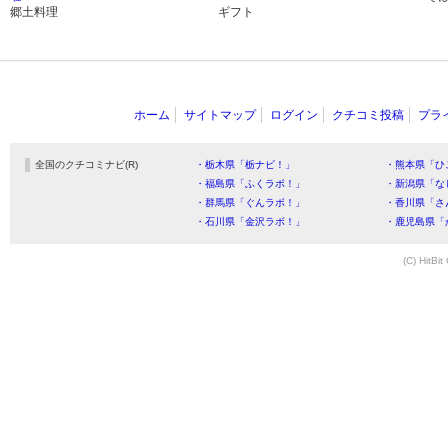
郷土料理
ギフト
ホーム
サイトマップ
ログイン
クチコミ投稿
プラ
全国のクチコミナビ(R)
・栃木県「栃ナビ！」
・熊本県「ひ
・福島県「ふくラボ！」
・新潟県「な
・群馬県「ぐんラボ！」
・香川県「さ
・石川県「金沢ラボ！」
・鹿児島県「
(C) HitBit