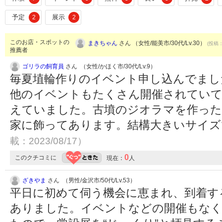
予定
展示
2
2
このお店・スポットの
まきちゃん
さん （女性/能美市/30代/Lv.30）
(投稿：
推薦者
ゴリラの飼育員
さん （女性/かほく市/30代/Lv.9）
毎夏埴輪作りのイベント申し込んでまし
他のイベントもたくさん開催されていて
えていました。古墳のジオラマを作っ
家に飾ってあります。結構大きいサイ
載：2023/08/17）
0
このクチコミに
現在：
人
ざきやま
さん （男性/金沢市/50代/Lv.53）
平日に初めて伺う機会に恵まれ、到着す
ありました。イベントなどの開催もなく