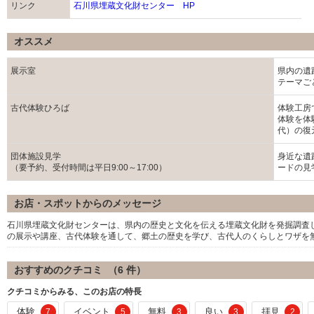
リンク
石川県埋蔵文化財センター HP
オススメ
展示室
県内の遺
テーマご
古代体験ひろば
体験工房
体験を体
代）の復
団体施設見学
身近な遺
（要予約、受付時間は平日9:00～17:00）
ードの見
お店・スポットからのメッセージ
石川県埋蔵文化財センターは、県内の歴史と文化を伝える埋蔵文化財を発掘調査
の展示や講座、古代体験を通して、郷土の歴史を学び、古代人のくらしとワザを
おすすめのクチコミ （
6
件）
クチコミからみる、このお店の特長
体験
イベント
無料
良い
拝見
7
5
3
3
2