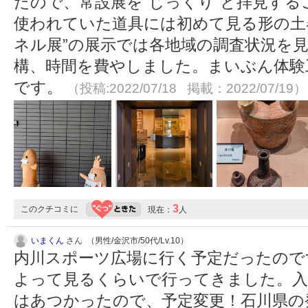
たので、常設展を“じっくり”と拝見す
使われていた道具には初めて見る形の土
ネル展”の展示では各地域の調査状況を
構、時間を費やしました。まいぶん体験
です。
（投稿:2022/07/18 掲載：2022/07/19）
3
このクチコミに
現在：
人
いまくん
さん （男性/金沢市/50代/Lv.10）
内川スポーツ広場に行く予定だったので
よって見るくらいで行ってきました。入
はあつかったので、予定変更！石川県の