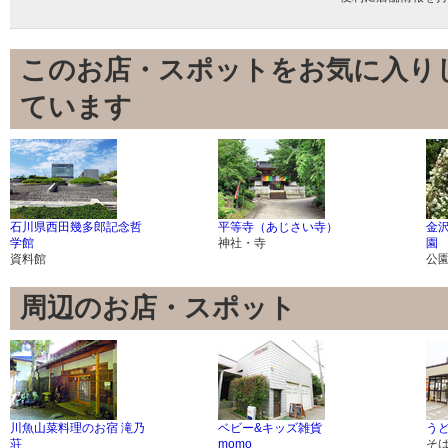
このお店・スポットをお気に入り
ています
石川県西田幾多郎記念哲
平等寺（あじさい寺）
金
学館
神社・寺
園
資料館
公
周辺のお店・スポット
川魚山菜料理のお宿 滝乃
ベビー&キッズ雑貨
うど
荘
momo
そ