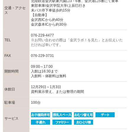
北陸鉄道金沢駅兼六園口3・6番、金沢港口5番にて乗車
東部車庫/金沢学院大学/上辰巳行き
交通・アクセ
末バス停下車徒歩約15分
ス
【自動車】
金沢西ICから約40分
金沢森本ICから約30分
076-229-4477
TEL
※お問い合わせの際は「金沢ラボ！を見た」とお伝えいた
だければ幸いです。
FAX
076-229-3731
09:00～17:00
開館時間
入館は16:30まで
入館料・体験料は無料
12月29日～1月3日
休館日
資料展示替え、または整理の期間
駐車場
100台
サービス