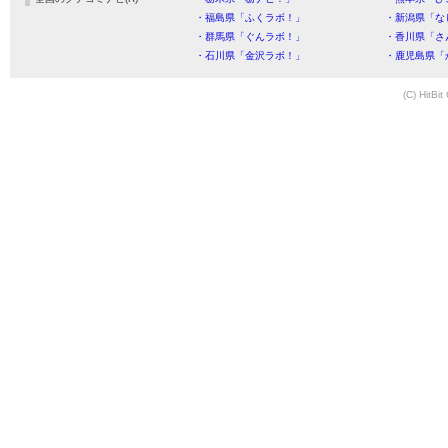
・福島県「ふくラボ！」
・新潟県「な
・群馬県「ぐんラボ！」
・香川県「さ
・石川県「金沢ラボ！」
・鹿児島県「
(C) HitBit