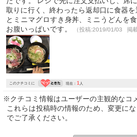
たです。 レジで先に注文支払いし、席
取りに行く、終わったら返却口に食器を
とミニマグロすき身丼、ミニうどんを食
お腹いっぱいです。
（投稿:2019/01/03 掲載
1
このクチコミに
現在：
人
※クチコミ情報はユーザーの主観的なコ
これらは投稿時の情報のため、変更に
でご了承ください。