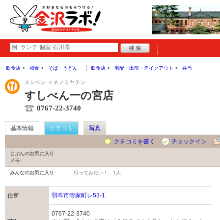
飲食店
和食
そば・うどん
飲食店
宅配・出前・テイクアウト
弁当
スシベン イチノミヤテン
すしべん一の宮店
0767-22-3740
基本情報
クチコミ
写真
クチコミを書く
チェックイン
じぶんのお気に入り:
メモ:
みんなのお気に入り:
行ってみたい！…
1人
住所
羽咋市寺家町レ53-1
0767-22-3740