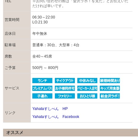
TEL
※お問い合わせの際は「金沢ラボ！を見た」とお伝えいた
だければ幸いです。
06:30～22:00
営業時間
LO.21:30
店休日
年中無休
駐車場
普通車：30台、大型車：4台
席数
全40～45席
ご予算
500円 ～ 800円
サービス
Yahataすしべん HP
リンク
Yahataすしべん Facebook
オススメ