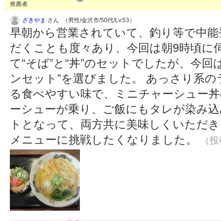
推薦者
ざきやま
さん （男性/金沢市/50代/Lv.53）
早朝から営業されていて、釣り等で中能
だくことも度々あり、今回は朝9時頃に
て“そば”と“丼”のセットでしたが、今
ンセット”を選びました。 あっさり系
る食べやすい味で、ミニチャーシュー丼
ーシューが乗り、ご飯にもタレが染み込
トとなって、両方共に美味しくいただき
メニューに挑戦したくなりました。
（投稿