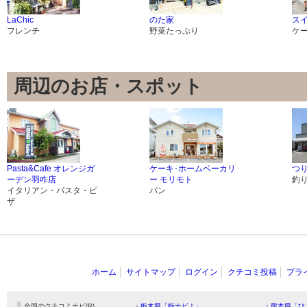
LaChic
のた家
ス
フレンチ
野菜たっぷり
ケ
周辺のお店・スポット
Pasta&Cafe オレンジガ
ケーキ･ホームベーカリ
つ
ーデン羽咋店
ー モリモト
釣
イタリアン・パスタ・ピ
パン
ザ
ホーム
サイトマップ
ログイン
クチコミ投稿
プラ
全国のクチコミナビ(R)
・栃木県「栃ナビ！」
・熊本県「ひ