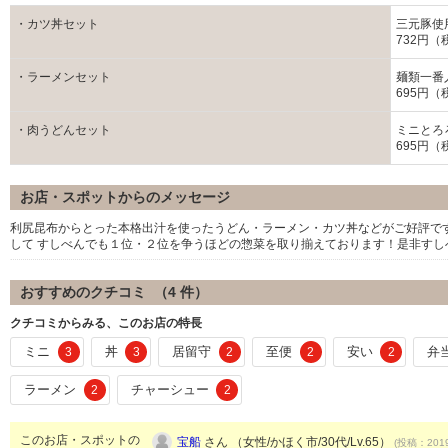
・カツ丼セット
三元豚使
732円（
・ラーメンセット
麺類一番
695円（
・肉うどんセット
ミニとろ
695円（
お店・スポットからのメッセージ
利尻昆布からとった本格出汁を使ったうどん・ラーメン・カツ丼などがご好評で
して すしべんでも１位・２位を争うほどの惣菜を取り揃えております！是非すし
おすすめのクチコミ （
4
件）
クチコミからみる、このお店の特長
ミニ
丼
居留守
至便
安い
弁
3
3
2
2
2
ラーメン
チャーシュー
2
2
このお店・スポットの
宝船
さん （女性/かほく市/30代/Lv.65）
(投稿：2019