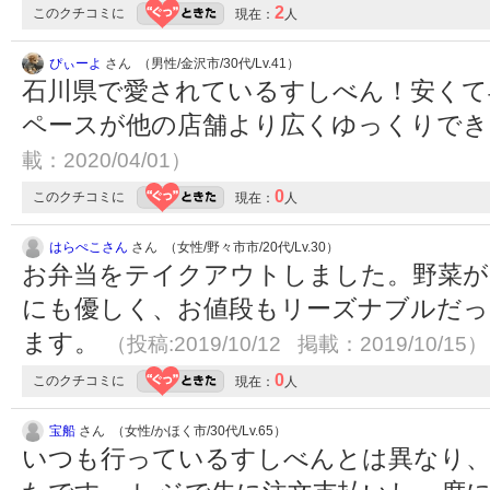
2
このクチコミに
現在：
人
ぴぃーよ
さん （男性/金沢市/30代/Lv.41）
石川県で愛されているすしべん！安くて
ペースが他の店舗より広くゆっくりで
載：2020/04/01）
0
このクチコミに
現在：
人
はらぺこさん
さん （女性/野々市市/20代/Lv.30）
お弁当をテイクアウトしました。野菜が
にも優しく、お値段もリーズナブルだっ
ます。
（投稿:2019/10/12 掲載：2019/10/15）
0
このクチコミに
現在：
人
宝船
さん （女性/かほく市/30代/Lv.65）
いつも行っているすしべんとは異なり、