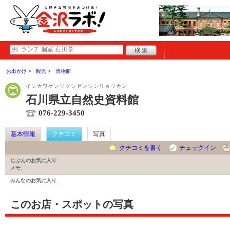
お出かけ
観光
博物館
イシカワケンリツシゼンシシリョウカン
石川県立自然史資料館
076-229-3450
基本情報
クチコミ
写真
クチコミを書く
チェックイン
じぶんのお気に入り:
メモ:
みんなのお気に入り:
このお店・スポットの写真