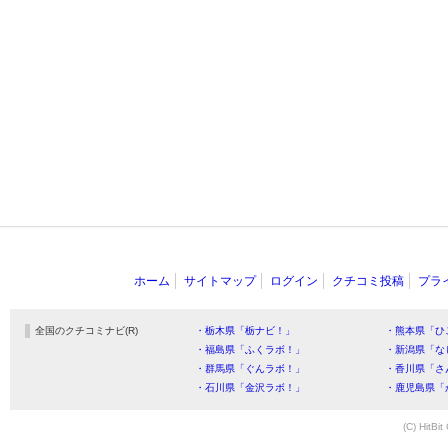
ホーム
サイトマップ
ログイン
クチコミ投稿
プラ
全国のクチコミナビ(R)
・栃木県「栃ナビ！」
・熊本県「ひ
・福島県「ふくラボ！」
・新潟県「な
・群馬県「ぐんラボ！」
・香川県「さ
・石川県「金沢ラボ！」
・鹿児島県「
(C) HitBit