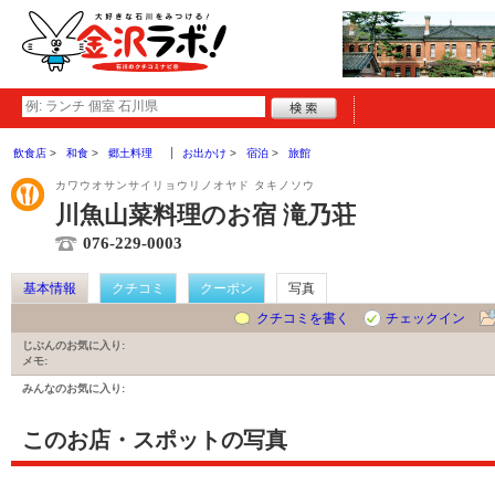
飲食店
和食
郷土料理
お出かけ
宿泊
旅館
カワウオサンサイリョウリノオヤド タキノソウ
川魚山菜料理のお宿 滝乃荘
076-229-0003
基本情報
クチコミ
クーポン
写真
クチコミを書く
チェックイン
じぶんのお気に入り:
メモ:
みんなのお気に入り:
このお店・スポットの写真