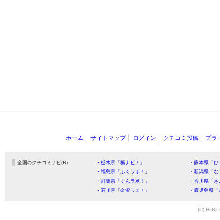
ホーム
サイトマップ
ログイン
クチコミ投稿
プラ
全国のクチコミナビ(R)
・栃木県「栃ナビ！」
・熊本県「ひ
・福島県「ふくラボ！」
・新潟県「な
・群馬県「ぐんラボ！」
・香川県「さ
・石川県「金沢ラボ！」
・鹿児島県「
(C) HitBit