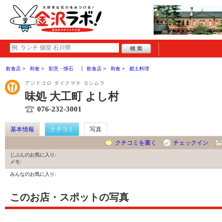
飲食店
和食
割烹・懐石
飲食店
和食
郷土料理
アジドコロ ダイクマチ ヨシムラ
味処 大工町 よし村
076-232-3001
基本情報
クチコミ
写真
クチコミを書く
チェックイン
じぶんのお気に入り:
メモ:
みんなのお気に入り:
このお店・スポットの写真