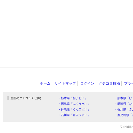
ホーム
サイトマップ
ログイン
クチコミ投稿
プラ
全国のクチコミナビ(R)
・栃木県「栃ナビ！」
・熊本県「ひ
・福島県「ふくラボ！」
・新潟県「な
・群馬県「ぐんラボ！」
・香川県「さ
・石川県「金沢ラボ！」
・鹿児島県「
(C) HitBit