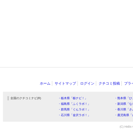
ホーム
サイトマップ
ログイン
クチコミ投稿
プラ
全国のクチコミナビ(R)
・栃木県「栃ナビ！」
・熊本県「ひ
・福島県「ふくラボ！」
・新潟県「な
・群馬県「ぐんラボ！」
・香川県「さ
・石川県「金沢ラボ！」
・鹿児島県「
(C) HitBit