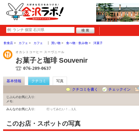
飲食店
カフェ
カフェ
買い物
食べ物・飲み物
洋菓子
オカシトコーヒー スーヴニール
お菓子と珈琲 Souvenir
076-209-0637
基本情報
クチコミ
写真
クチコミを書く
チェックイン
じぶんのお気に入り:
メモ:
みんなのお気に入り:
行ってみたい！…
1人
このお店・スポットの写真