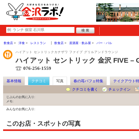
飲食店
洋食
レストラン
飲食店
居酒屋・飲み屋
バー・バル
ハイアット セントリックカナザワ ファイブ グリルアンドラウンジ
ハイアット セントリック 金沢 FIVE – Gril
076-256-1559
基本情報
クチコミ
写真
春の苺パフェ特集
テイクアウト
クチコミを書く
チェックイン
じぶんのお気に入り:
メモ:
みんなのお気に入り:
このお店・スポットの写真