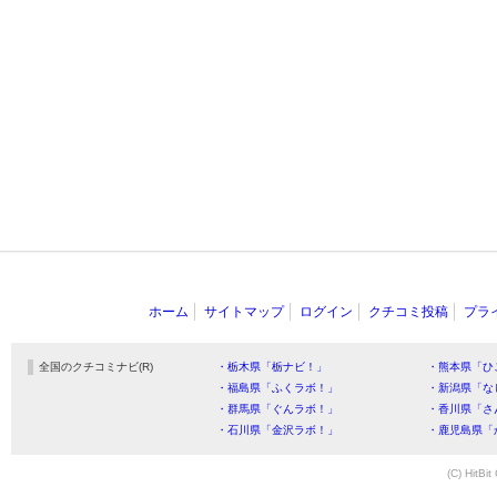
ホーム
サイトマップ
ログイン
クチコミ投稿
プラ
全国のクチコミナビ(R)
・栃木県「栃ナビ！」
・熊本県「ひ
・福島県「ふくラボ！」
・新潟県「な
・群馬県「ぐんラボ！」
・香川県「さ
・石川県「金沢ラボ！」
・鹿児島県「
(C) HitBit