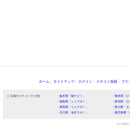
ホーム
サイトマップ
ログイン
クチコミ投稿
プラ
全国のクチコミナビ(R)
・栃木県「栃ナビ！」
・熊本県「ひ
・福島県「ふくラボ！」
・新潟県「な
・群馬県「ぐんラボ！」
・香川県「さ
・石川県「金沢ラボ！」
・鹿児島県「
(C) HitBit