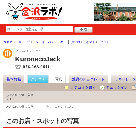
飲食店
スイーツ
ケーキ・パンケーキ
買い物
ギフト
ギフト
クロネコジャック
KuronecoJack
076-268-9611
基本情報
クチコミ
写真
魅惑のチョコレート
うまいじ！
クチコミを書く
チェックイン
じぶんのお気に入り:
メモ:
みんなのお気に入り:
行ってみたい！…
4人
このお店・スポットの写真