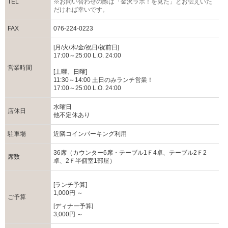
TEL
※お問い合わせの際は「金沢ラボ！を見た」とお伝えいた
だければ幸いです。
FAX
076-224-0223
[月/火/木/金/祝日/祝前日]
17:00～25:00 L.O. 24:00
営業時間
[土曜、日曜]
11:30～14:00 土日のみランチ営業！
17:00～25:00 L.O. 24:00
水曜日
店休日
他不定休あり
駐車場
近隣コインパーキング利用
36席（カウンター6席・テーブル1Ｆ4卓、テーブル2Ｆ2
席数
卓、2Ｆ半個室1部屋）
[ランチ予算]
1,000円 ～
ご予算
[ディナー予算]
3,000円 ～