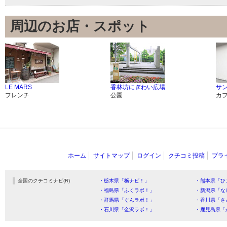
周辺のお店・スポット
LE MARS
香林坊にぎわい広場
サン
フレンチ
公園
カ
ホーム
サイトマップ
ログイン
クチコミ投稿
プラ
全国のクチコミナビ(R)
・栃木県「栃ナビ！」
・熊本県「ひ
・福島県「ふくラボ！」
・新潟県「な
・群馬県「ぐんラボ！」
・香川県「さ
・石川県「金沢ラボ！」
・鹿児島県「