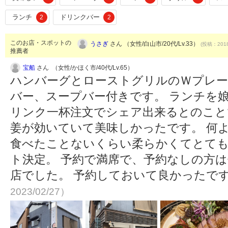
ランチ
ドリンクバー
2
2
このお店・スポットの
うさぎ
さん （女性/白山市/20代/Lv.33）
(投稿：2018
推薦者
宝船
さん （女性/かほく市/40代/Lv.65）
ハンバーグとローストグリルのＷプレー
バー、スープバー付きです。 ランチを
リンク一杯注文でシェア出来るとのこと
姜が効いていて美味しかったです。 何
食べたことないくらい柔らかくてとても
ト決定。 予約で満席で、予約なしの方
店でした。 予約しておいて良かったで
2023/02/27）