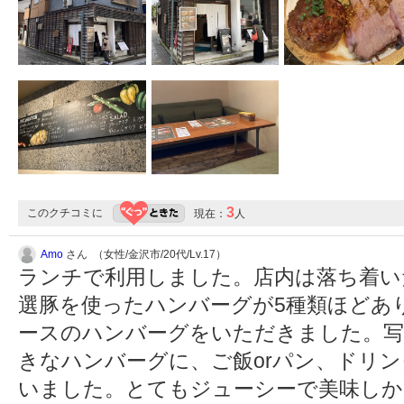
3
このクチコミに
現在：
人
Amo
さん （女性/金沢市/20代/Lv.17）
ランチで利用しました。店内は落ち着い
選豚を使ったハンバーグが5種類ほどあ
ースのハンバーグをいただきました。写
きなハンバーグに、ご飯orパン、ドリ
いました。とてもジューシーで美味しか