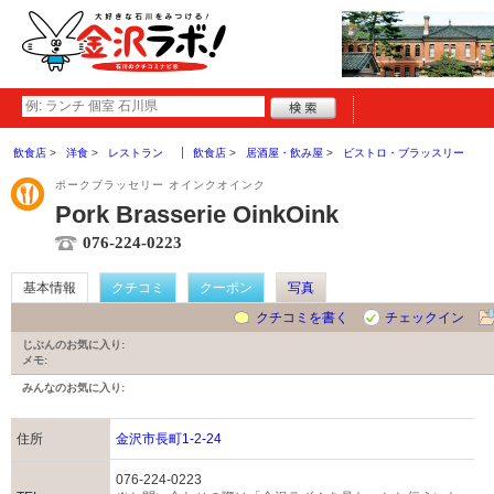
飲食店
洋食
レストラン
飲食店
居酒屋・飲み屋
ビストロ・ブラッスリー
ポークブラッセリー オインクオインク
Pork Brasserie OinkOink
076-224-0223
基本情報
クチコミ
クーポン
写真
クチコミを書く
チェックイン
じぶんのお気に入り:
メモ:
みんなのお気に入り:
住所
金沢市長町1-2-24
076-224-0223