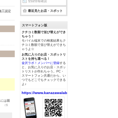
登録情報確認
最近見たお店・スポット
施工認定
スマートフォン版
クチコミ数順で並び替えができ
ちゃう！
モバイル端末での検索結果もク
チコミ数順で並び替えができち
ゃうよ☆
お気に入りのお店・スポットリ
ストを持ち運べる！
金沢ラボ！メンバーに登録
する
と、お気に入りのお店・スポッ
トリストが作れちゃう。PC・
スマートフォン共通だから、い
つでもどこでもチェックできる
よ♪
https://www.kanazawalabo.net/
んには親
。
（投