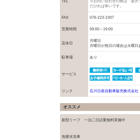
TEL
※お問い合わせの際は「金沢
だければ幸いです。
FAX
076-223-2307
営業時間
09:00～19:00
月曜日
店休日
月曜日が祝日の場合は火曜日
駐車場
あり
サービス
リンク
石川日産自動車販売株式会社
オススメ
新型リーフ 一泊二日試乗無料実施中
泡撥水洗車