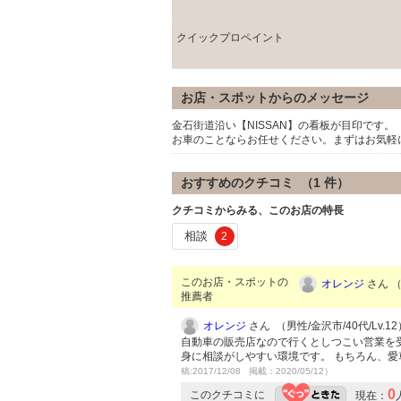
クイックプロペイント
お店・スポットからのメッセージ
金石街道沿い【NISSAN】の看板が目印です。
お車のことならお任せください。まずはお気軽
おすすめのクチコミ （
1
件）
クチコミからみる、このお店の特長
相談
2
このお店・スポットの
オレンジ
さん （
推薦者
オレンジ
さん （男性/金沢市/40代/Lv.12
自動車の販売店なので行くとしつこい営業を
身に相談がしやすい環境です。 もちろん、
稿:2017/12/08 掲載：2020/05/12）
0
このクチコミに
現在：