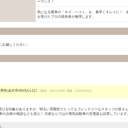
ーマンス！
気になる愛車の「キズ・ヘコミ」を、素早くキレイに！ 
を受けたプロの技術者が修理します。
にお越しください。
男性/金沢市/40代/Lv.12）
(投稿：2017/12/08 掲載：2020/05/12)
）
受ける印象がありますが、明るい雰囲気でとってもフレンドリーなスタッフの皆さ
愛車の点検や相談なども安心！ 日産ならではの電気自動車の充電器も設置しています
人