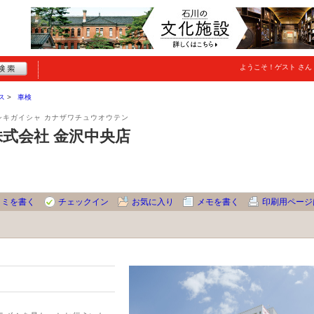
ようこそ！
ゲスト
さん
ス
車検
シキガイシャ カナザワチュウオウテン
式会社 金沢中央店
コミを書く
チェックイン
お気に入り
メモを書く
印刷用ページ