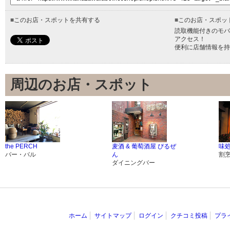
■
このお店・スポットを共有する
■
このお店・スポッ
読取機能付きのモバ
アクセス！
便利に店舗情報を持
周辺のお店・スポット
the PERCH
麦酒 & 葡萄酒屋 ぴるぜ
味処
バー・バル
ん
割
ダイニングバー
ホーム
サイトマップ
ログイン
クチコミ投稿
プラ