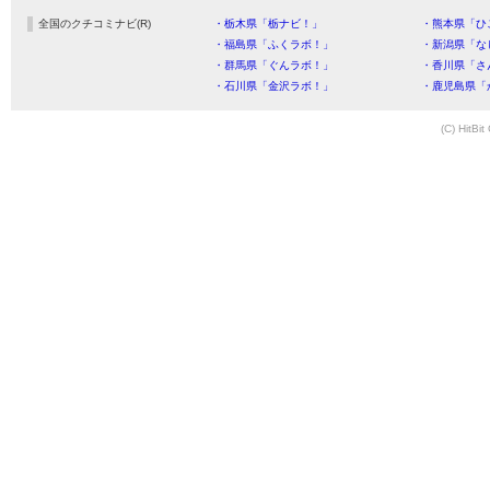
全国のクチコミナビ(R)
・栃木県「栃ナビ！」
・熊本県「ひ
・福島県「ふくラボ！」
・新潟県「な
・群馬県「ぐんラボ！」
・香川県「さ
・石川県「金沢ラボ！」
・鹿児島県「
(C) HitBit