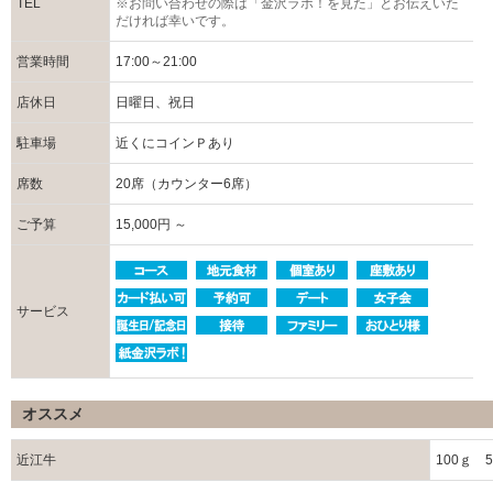
TEL
※お問い合わせの際は「金沢ラボ！を見た」とお伝えいた
だければ幸いです。
営業時間
17:00～21:00
店休日
日曜日、祝日
駐車場
近くにコインＰあり
席数
20席（カウンター6席）
ご予算
15,000円 ～
サービス
オススメ
近江牛
100ｇ 5