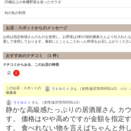
25種以上の有機野菜を使ったサラダ
旬の魚介料理
お店・スポットからのメッセージ
お肉は指定牧場さんのものを使用し、お野菜は3軒の契約農家さんより仕入れた
選して使用しております。素材にとことんこだわった料理をお召し上がりくださ
おすすめのクチコミ （
1
件）
クチコミからみる、このお店の特長
店
2
このお店・スポットの
リトルミィ
さん （女性/金沢市/50代/Lv.2）
(投稿：2
推薦者
リトルミィ
さん （女性/金沢市/50代/Lv.2）
静かな高級感たっぷりの居酒屋さん カウ
す。 価格はやや高めですが金額を指定
す。 食べれない物を言えばちゃんと外