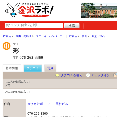
飲食店
焼肉・肉料理
ステーキ・ハンバーグ
飲食店
和食
割烹・懐石
サイ
彩
076-262-3360
基本情報
クチコミ
写真
クチコミを書く
チェックイン
じぶんのお気に入り:
メモ:
みんなのお気に入り:
住所
金沢市片町1-10-8 居村ビル1Ｆ
076-262-3360