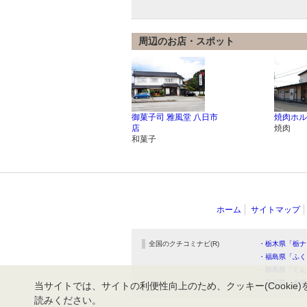
周辺のお店・スポット
御菓子司 雅風堂 八日市
焼肉ホル
店
焼肉
和菓子
ホーム
サイトマップ
全国のクチコミナビ(R)
・栃木県「栃ナ
・福島県「ふく
・群馬県「ぐん
・石川県「金沢
当サイトでは、サイトの利便性向上のため、クッキー(Cookie)
読みください。