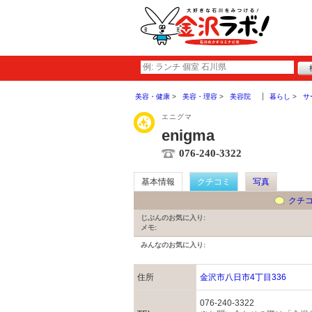
美容・健康
美容・理容
美容院
暮らし
サ
エニグマ
enigma
076-240-3322
基本情報
クチコミ
写真
クチ
じぶんのお気に入り:
メモ:
みんなのお気に入り:
住所
金沢市八日市4丁目336
076-240-3322