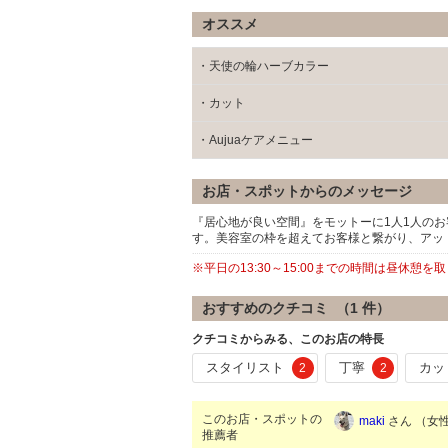
オススメ
・天使の輪ハーブカラー
・カット
・Aujuaケアメニュー
お店・スポットからのメッセージ
『居心地が良い空間』をモットーに1人1人の
す。美容室の枠を超えてお客様と繋がり、アッ
※平日の13:30～15:00までの時間は昼休
おすすめのクチコミ （
1
件）
クチコミからみる、このお店の特長
スタイリスト
丁寧
カッ
2
2
このお店・スポットの
maki
さん （女性/
推薦者