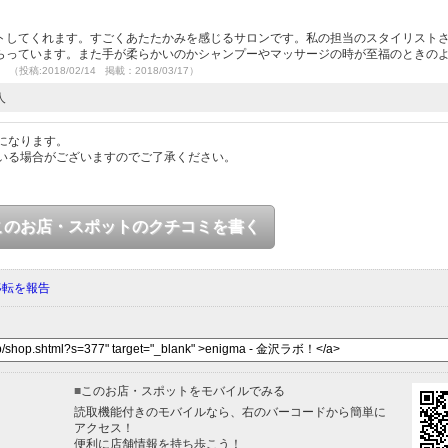
トしてくれます。すごくあたたかみを感じるサロンです。私の担当のスタイリスト
らっています。また手が柔らかいのかシャンプーやマッサージの時が至福のときの
。
（投稿:2018/02/14 掲載：2018/03/17）
人
になります。
いる場合がございますのでご了承ください。
このお店・スポットのクチコミを書く
移転を報告
■
このお店・スポットをモバイルでみる
読取機能付きのモバイルなら、右のバーコードから簡単に
アクセス！
便利に店舗情報を持ち歩こう！