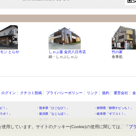
モン とらや
しゃぶ葉 金沢八日市店
竹の家
鍋・しゃぶしゃぶ
食事処
ログイン
クチコミ投稿
プライバシーポリシー
リンク
規約
運営会社
金
ビ！」
・熊本県「ひごなび！」
・静岡県「静岡ナビっち！」
ラボ！」
・新潟県「なじらぼ！」
・岐阜県「ギフコミ！」
ラボ！」
・香川県「さんラボ！」
・神奈川県「湘南ナビ！」
ラボ！」
・鹿児島県「かごぶら！」
・埼玉県北部地域「彩北なび
を使用しています。サイトのクッキー(Cookie)の使用に関しては、「
プ