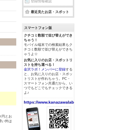
登録情報確認
最近見たお店・スポット
スマートフォン版
クチコミ数順で並び替えができ
ちゃう！
モバイル端末での検索結果もク
チコミ数順で並び替えができち
ゃうよ☆
お気に入りのお店・スポットリ
ストを持ち運べる！
金沢ラボ！メンバーに登録
する
と、お気に入りのお店・スポッ
トリストが作れちゃう。PC・
スマートフォン共通だから、い
つでもどこでもチェックできる
よ♪
https://www.kanazawalabo.net/
０円とお
漂い外は