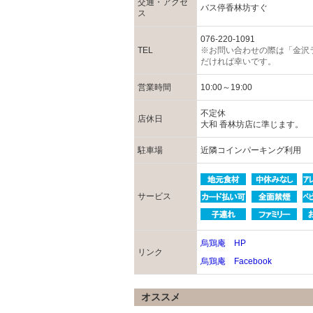
交通・アクセ
バス停香林坊すぐ
ス
076-220-1091
TEL
※お問い合わせの際は「金沢
だければ幸いです。
営業時間
10:00～19:00
不定休
店休日
大和 香林坊店に準じます。
駐車場
近隣コインパーキング利用
サービス
烏鶏庵 HP
リンク
烏鶏庵 Facebook
オススメ