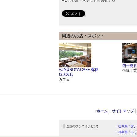
周辺のお店・スポット
四十萬谷
FUMUROYA CAFÉ 香林
伝統工芸
坊大和店
カフェ
ホーム
サイトマップ
全国のクチコミナビ(R)
・栃木県「栃ナ
・福島県「ふく