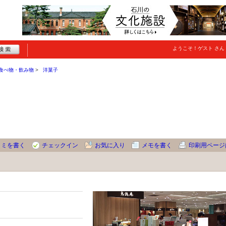
ようこそ！
ゲスト
さん
食べ物・飲み物
洋菓子
コミを書く
チェックイン
お気に入り
メモを書く
印刷用ページ