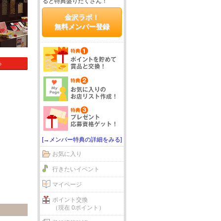
ると特典盛りだくさん！
金沢ラボ！
無料メンバー登録
る
[→メンバー特典の詳細をみる]
お気に入り
行きたいイベント
マイページ
ポイント交換
（現在 0ポイント）