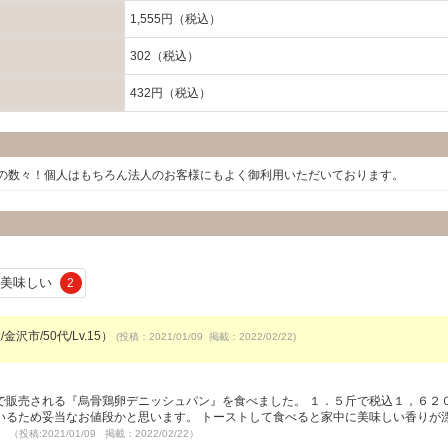
1,555円（税込）
302（税込）
432円（税込）
の数々！個人はもちろん法人のお客様にもよく御利用いただいております。
美味しい
2
金沢市/50代/Lv.15）
(投稿：2021/01/09 掲載：2022/02/22)
で販売される『烏骨鶏卵デニッシュパン』を食べました。 １．５斤で税込１，６２
いるため妥当なお値段かと思います。 トーストして食べると家中に美味しい香りが
。
（投稿:2021/01/09 掲載：2022/02/22）