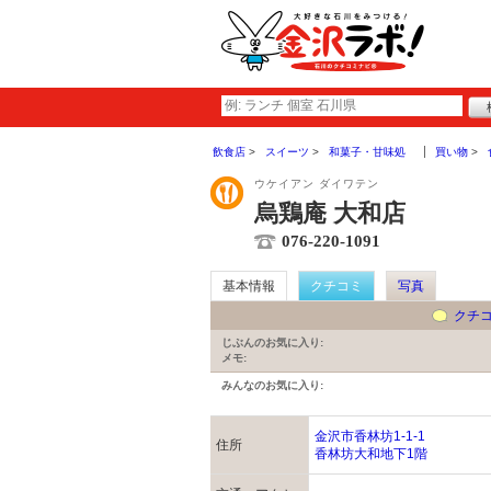
飲食店
スイーツ
和菓子・甘味処
買い物
ウケイアン ダイワテン
烏鶏庵 大和店
076-220-1091
基本情報
クチコミ
写真
クチ
じぶんのお気に入り:
メモ:
みんなのお気に入り:
金沢市香林坊1-1-1
住所
香林坊大和地下1階