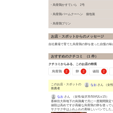
・烏骨鶏かすていら 2号
・烏骨鶏バームクーヘン 個包装
・烏骨鶏プリン
お店・スポットからのメッセージ
自社農場で育てた烏骨鶏の卵を使った自慢の味
おすすめのクチコミ （
1
件）
クチコミからみる、このお店の特長
烏骨鶏
卵
値段
2
2
2
このお店・スポットの
なお
さん （女性/
推薦者
なお
さん （女性/金沢市/50代/Lv.15）
香林坊大和地下の烏鶏庵で月に一度期間限定
値段は高めですが高級な烏骨鶏の卵を使って
サクサク中はふわふわの美味しいパンでした