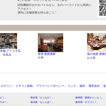
読取機能付きのモバイルなら、右のバーコードから簡単に
アクセス！
便利に店舗情報を持ち歩こう！
本舗 アトリオ店
原宿 南国酒家
佃の佃煮 香林
・名産品
中華
お土産
ログイン
クチコミ投稿
プライバシーポリシー
リンク
規約
運営会社
金
ビ！」
・熊本県「ひごなび！」
・静岡県「静岡ナビっち！」
ラボ！」
・新潟県「なじらぼ！」
・岐阜県「ギフコミ！」