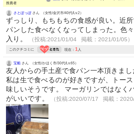
推薦者
さとぽっぽ
さん （女性/金沢市/40代/Lv.2）
ずっしり、もちもちの食感が良い。近所
パンした食べなくなってしまった。色々
入り。
（投稿:2021/01/04 掲載：2021/01/05）
1
このクチコミに
現在：
人
宝船
さん （女性/かほく市/30代/Lv.65）
友人からの手土産で食パン一本頂きまし
私は生で食べるのが好きですが、トース
味しいそうです。 マーガリンではなく
がいいです。
（投稿:2020/07/17 掲載：2020/