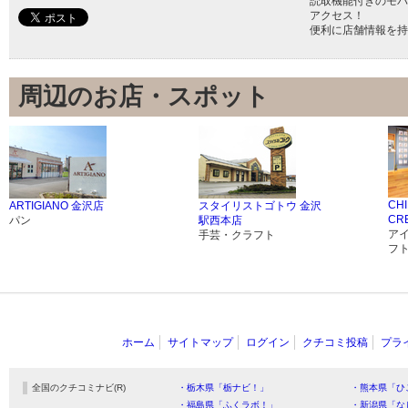
読取機能付きのモバ
アクセス！
便利に店舗情報を持
周辺のお店・スポット
CHI
ARTIGIANO 金沢店
スタイリストゴトウ 金沢
CR
パン
駅西本店
ア
手芸・クラフト
フ
ホーム
サイトマップ
ログイン
クチコミ投稿
プラ
全国のクチコミナビ(R)
・栃木県「栃ナビ！」
・熊本県「ひ
・福島県「ふくラボ！」
・新潟県「な