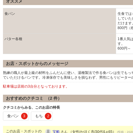
オススメ
食パン
生食では
していた
だけます
800円（
バター各種
1番人気
す。
600円～
お店・スポットからのメッセージ
熟練の職人が最上級の材料をふんだんに使い、湯種製法で作る食パンは生でもっ
ていただけるパンです。冷凍保存でも美味しさを損なわず、男性にもリピーター
駐車場は店前の3台分となっております。
おすすめのクチコミ （
2
件）
クチコミからみる、このお店の特長
食パン
もち
3
2
このお店・スポットの
宝船
さん （女性/かほく市/30代/Lv.65）
(投稿：2020