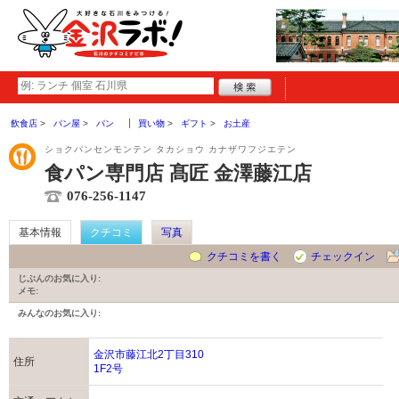
飲食店
パン屋
パン
買い物
ギフト
お土産
ショクパンセンモンテン タカショウ カナザワフジエテン
食パン専門店 髙匠 金澤藤江店
076-256-1147
基本情報
クチコミ
写真
クチコミを書く
チェックイン
じぶんのお気に入り:
メモ:
みんなのお気に入り:
金沢市藤江北2丁目310
住所
1F2号