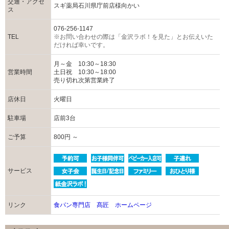
交通・アクセ
スギ薬局石川県庁前店様向かい
ス
076-256-1147
TEL
※お問い合わせの際は「金沢ラボ！を見た」とお伝えいた
だければ幸いです。
月～金 10:30～18:30
営業時間
土日祝 10:30～18:00
売り切れ次第営業終了
店休日
火曜日
駐車場
店前3台
ご予算
800円 ～
サービス
リンク
食パン専門店 髙匠 ホームページ