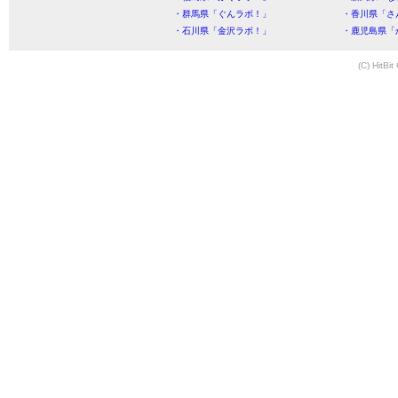
・群馬県「ぐんラボ！」
・香川県「さ
・石川県「金沢ラボ！」
・鹿児島県「
(C) HitBit