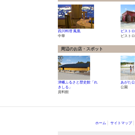
四川料理 鳳凰
ビストロ
中華
ビストロ
周辺のお店・スポット
津幡ふるさと歴史館「れ
あがた公
きしる」
公園
資料館
ホーム
サイトマップ