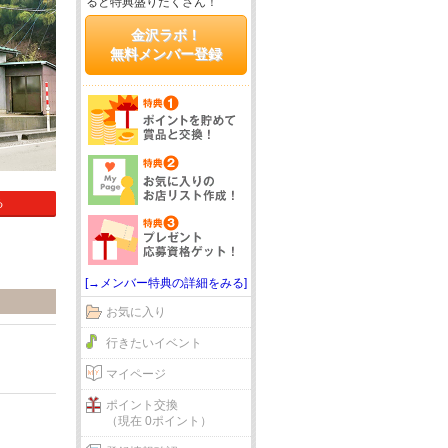
ると特典盛りだくさん！
金沢ラボ！
無料メンバー登録
る
[→メンバー特典の詳細をみる]
お気に入り
行きたいイベント
マイページ
ポイント交換
（現在 0ポイント）