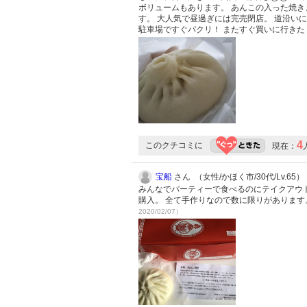
ボリュームもあります。 あんこの入った焼き
す。 大人気で昼過ぎには完売閉店。 道沿い
駐車場ですぐパクリ！ またすぐ買いに行き
4
このクチコミに
現在：
宝船
さん （女性/かほく市/30代/Lv.65）
みんなでパーティーで食べるのにテイクアウ
購入。 全て手作りなので数に限りがあります
2020/02/07）