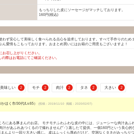
もっちりした皮にソーセージがマッチしております。
160円(税込)
使わず安心して美味しく食べられる点心を追求しております。すべて手作りのため
ぶん愛情もこもっております。おまとめ買いにはお箱のご用意もございますよ！
にお召し上がりください。
しの際はお電話にてご確認ください。
美味しい
モチ
肉汁
タネ
大きい
2
2
2
2
2
かほく市/30代/Lv.65）
(投稿：2019/11/10 掲載：2020/02/07)
ころにある豚まんのお店。 モチモチふわふわな皮の中には、ジューシーな肉汁あふ
汁があふれあつくるので撮れません(*´-`) 蒸したて提供、一個160円という良心的
豚まんより一回り大きい感じ。 皮はふっくら厚めだけど、空洞なくタネがみっちり