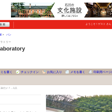
ようこそ！
ゲスト
さん
屋
パン
ボラトリー
oratory
コミを書く
チェックイン
お気に入り
メモを書く
印刷用ページ
てみたい！…
1人