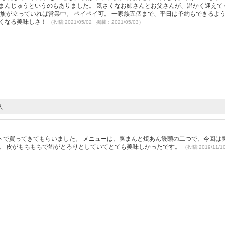
まんじゅうというのもありました。 気さくなお姉さんとお父さんが、温かく迎えて
に旗が立っていれば営業中。 ペイペイ可。 一家族五個まで、平日は予約もできるよ
たくなる美味しさ！
（投稿:2021/05/02 掲載：2021/05/03）
人
トで買ってきてもらいました。 メニューは、豚まんと焼あん饅頭の二つで、今回は
。 皮がもちもちで餡がとろりとしていてとても美味しかったです。
（投稿:2019/11/