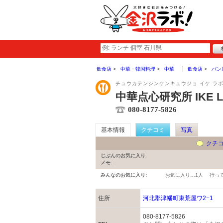
飲食店
中華・韓国料理
中華
飲食店
パン
チュウカテンシンケンキュウジョ イケ ラ
中華点心研究所 IKE Lab
080-8177-5826
基本情報
クチコミ
写真
クチ
じぶんのお気に入り:
メモ:
みんなのお気に入り:
お気に入り…
1人
行っ
住所
河北郡津幡町東荒屋ワ2−1
080-8177-5826