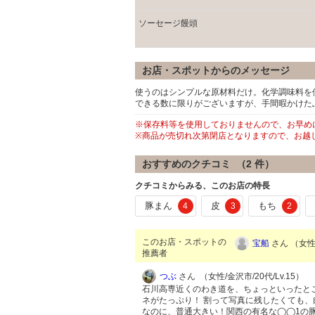
ソーセージ饅頭
お店・スポットからのメッセージ
使うのはシンプルな原材料だけ。化学調味料を
できる数に限りがございますが、手間暇かけた
※保存料等を使用しておりませんので、お早め
※商品が売切れ次第閉店となりますので、お越
おすすめのクチコミ （
2
件）
クチコミからみる、このお店の特長
豚まん
皮
もち
4
3
2
このお店・スポットの
宝船
さん （女性/
推薦者
つぶ
さん （女性/金沢市/20代/Lv.15）
石川高専近くのわき道を、ちょっといったと
ネがたっぷり！ 割って写真に残したくても、肉
なのに、普通大きい！関西の有名な◯◯1の