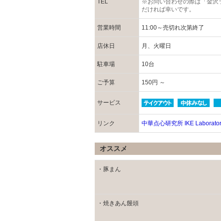
TEL
※お問い合わせの際は「金沢
だければ幸いです。
営業時間
11:00～売切れ次第終了
店休日
月、火曜日
駐車場
10台
ご予算
150円 ～
サービス
リンク
中華点心研究所 IKE Laborator
オススメ
・豚まん
・焼きあん饅頭