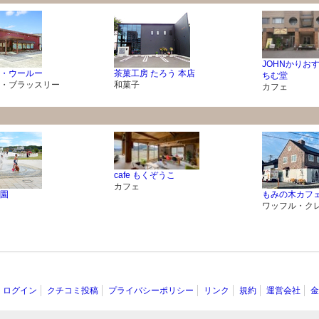
JOHNかりお
・ウールー
茶菓工房 たろう 本店
ちむ堂
・ブラッスリー
和菓子
カフェ
cafe もくぞうこ
カフェ
園
もみの木カフ
ワッフル・ク
ログイン
クチコミ投稿
プライバシーポリシー
リンク
規約
運営会社
金