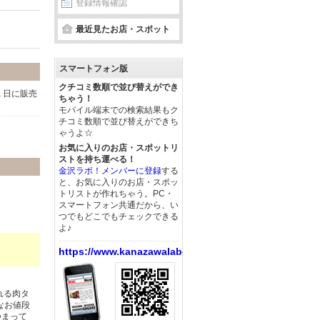
登録情報確認
最近見たお店・スポット
スマートフォン版
クチコミ数順で並び替えができ
１日に販売
ちゃう！
モバイル端末での検索結果もク
チコミ数順で並び替えができち
ゃうよ☆
お気に入りのお店・スポットリ
ストを持ち運べる！
金沢ラボ！メンバーに登録
する
と、お気に入りのお店・スポッ
トリストが作れちゃう。PC・
スマートフォン共通だから、い
つでもどこでもチェックできる
よ♪
https://www.kanazawalabo.net/
れる肉タ
なお値段
つまって