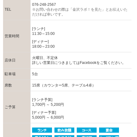
076-248-2567
TEL
※お問い合わせの際は「金沢ラボ！を見た」とお伝えいた
だければ幸いです。
[ランチ]
11:30～15:00
営業時間
[ディナー]
18:00～23:00
火曜日、不定休
店休日
詳しい営業日につきましてはFacebookをご覧ください。
駐車場
5台
席数
15席（カウンター5席、テーブル4卓）
[ランチ予算]
1,700円 ～ 5,200円
ご予算
[ディナー予算]
5,000円 ～ 6,000円