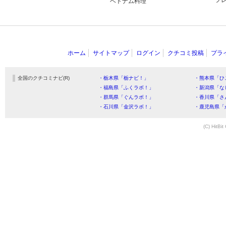
フ
ベトナム料理
ホーム
サイトマップ
ログイン
クチコミ投稿
プラ
全国のクチコミナビ(R)
・栃木県「栃ナビ！」
・熊本県「ひ
・福島県「ふくラボ！」
・新潟県「な
・群馬県「ぐんラボ！」
・香川県「さ
・石川県「金沢ラボ！」
・鹿児島県「
(C) HitBit