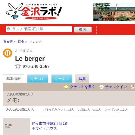
飲食店
洋食
フレンチ
ル ベルジェ
Le berger
076-248-2567
基本情報
クチコミ
クーポン
写真
クチコミを書く
チェックイン
じぶんのお気に入り:
メモ:
みんなのお気に入り:
行ってみたい！…
2人
お気に入り…
1人
とっておき…
1人
野々市市押越2丁目18
住所
ホワイトハウス