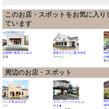
このお店・スポットをお気に入り
ています
お味噌汁食堂 そらみそ
喜多方ラーメン蔵 寺井店
KK
定食
ラーメン
白
郷
周辺のお店・スポット
RE
パン工房 あるざす
クアン アン ベトナム ム
MO
パン
サク★