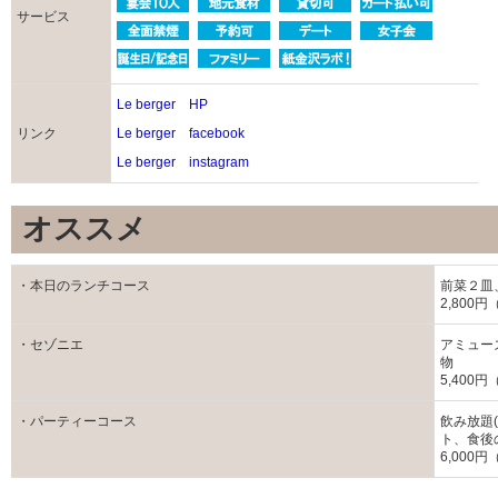
サービス
Le berger HP
リンク
Le berger facebook
Le berger instagram
オススメ
・本日のランチコース
前菜２皿
2,800
・セゾニエ
アミュー
物
5,400
・パーティーコース
飲み放題
ト、食後
6,00