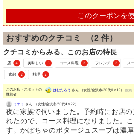
このクーポンを
おすすめのクチコミ （
2
件）
クチコミからみる、このお店の特長
店
美味しい
コース料理
フレンチ
ス
4
3
3
2
素敵
料理
2
2
このお店・スポットの
はむたろう
さん （女性/金沢市/20代/Lv.12）
(投稿：
推薦者
ミナミ
さん （女性/金沢市/50代/Lv.22）
夜に家族で伺いました。予約時にお店の
れたので、コース料理になりました。こ
す。かぼちゃのポタージュスープは濃厚