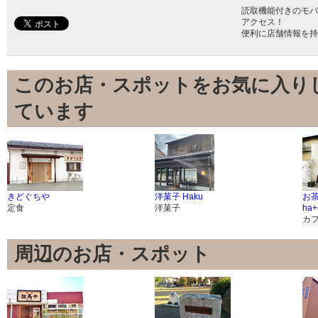
読取機能付きのモバ
アクセス！
便利に店舗情報を持
このお店・スポットをお気に入り
ています
きどぐちや
洋菓子 Haku
お
定食
洋菓子
ha+
カ
周辺のお店・スポット