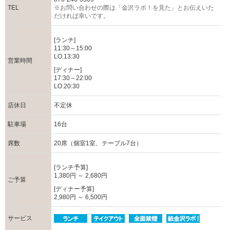
TEL
※お問い合わせの際は「金沢ラボ！を見た」とお伝えいた
だければ幸いです。
[ランチ]
11:30～15:00
LO.13:30
営業時間
[ディナー]
17:30～22:00
LO.20:30
店休日
不定休
駐車場
16台
席数
20席（個室1室、テーブル7台）
[ランチ予算]
1,380円 ～ 2,680円
ご予算
[ディナー予算]
2,980円 ～ 6,500円
サービス