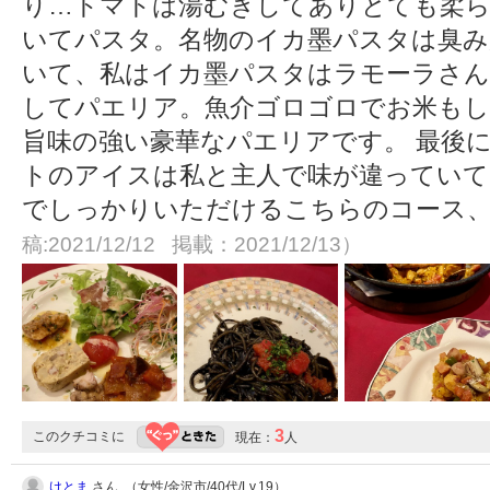
り…トマトは湯むきしてありとても柔ら
いてパスタ。名物のイカ墨パスタは臭み
いて、私はイカ墨パスタはラモーラさん
してパエリア。魚介ゴロゴロでお米もし
旨味の強い豪華なパエリアです。 最後
トのアイスは私と主人で味が違っていて
でしっかりいただけるこちらのコース
稿:2021/12/12 掲載：2021/12/13）
3
このクチコミに
現在：
人
けとま
さん （女性/金沢市/40代/Lv.19）