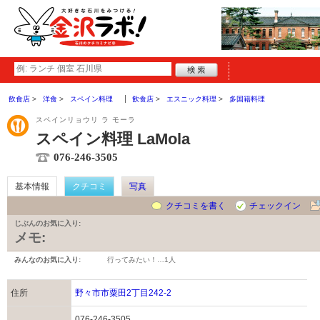
飲食店
洋食
スペイン料理
飲食店
エスニック料理
多国籍料理
スペインリョウリ ラ モーラ
スペイン料理 LaMola
076-246-3505
基本情報
クチコミ
写真
クチコミを書く
チェックイン
じぶんのお気に入り:
メモ:
みんなのお気に入り:
行ってみたい！…
1人
住所
野々市市粟田2丁目242-2
076-246-3505