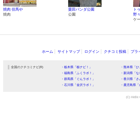
焼肉 但馬や
粟田パンダ公園
ト
焼肉
公園
野
ケ
ホーム
サイトマップ
ログイン
クチコミ投稿
プラ
全国のクチコミナビ(R)
・栃木県「栃ナビ！」
・熊本県「ひ
・福島県「ふくラボ！」
・新潟県「な
・群馬県「ぐんラボ！」
・香川県「さ
・石川県「金沢ラボ！」
・鹿児島県「
(C) HitBit