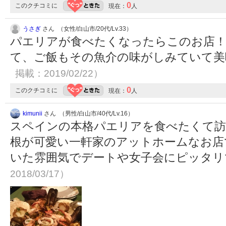
0
このクチコミに
現在：
人
うさぎ
さん （女性/白山市/20代/Lv.33）
パエリアが食べたくなったらこのお店
て、ご飯もその魚介の味がしみていて
掲載：2019/02/22）
0
このクチコミに
現在：
人
kimunii
さん （男性/白山市/40代/Lv.16）
スペインの本格パエリアを食べたくて訪
根が可愛い一軒家のアットホームなお店
いた雰囲気でデートや女子会にピッタ
2018/03/17）