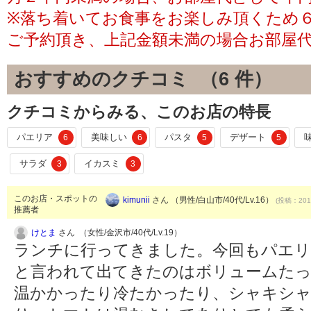
※落ち着いてお食事をお楽しみ頂くため
ご予約頂き、上記金額未満の場合お部屋
おすすめのクチコミ （
6
件）
クチコミからみる、このお店の特長
パエリア
美味しい
パスタ
デザート
6
6
5
5
サラダ
イカスミ
3
3
このお店・スポットの
kimunii
さん （男性/白山市/40代/Lv.16）
(投稿：2017
推薦者
けとま
さん （女性/金沢市/40代/Lv.19）
ランチに行ってきました。今回もパエ
と言われて出てきたのはボリュームた
温かかったり冷たかったり、シャキシ