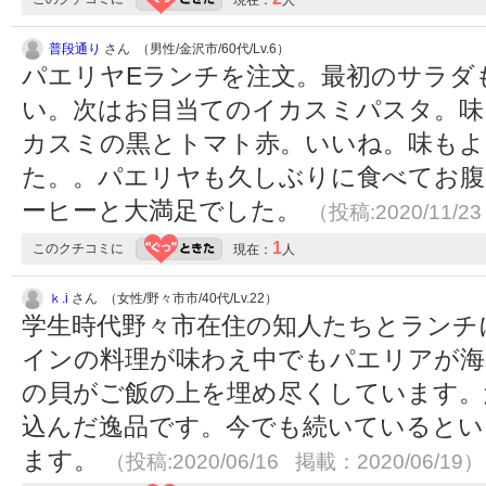
現在：
人
普段通り
さん （男性/金沢市/60代/Lv.6）
パエリヤEランチを注文。最初のサラダ
い。次はお目当てのイカスミパスタ。味
カスミの黒とトマト赤。いいね。味もよ
た。。パエリヤも久しぶりに食べてお腹
ーヒーと大満足でした。
（投稿:2020/11/2
1
このクチコミに
現在：
人
ｋ.i
さん （女性/野々市市/40代/Lv.22）
学生時代野々市在住の知人たちとランチ
インの料理が味わえ中でもパエリアが海
の貝がご飯の上を埋め尽くしています。
込んだ逸品です。今でも続いているとい
ます。
（投稿:2020/06/16 掲載：2020/06/19）