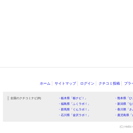
ホーム
サイトマップ
ログイン
クチコミ投稿
プラ
全国のクチコミナビ(R)
・栃木県「栃ナビ！」
・熊本県「ひ
・福島県「ふくラボ！」
・新潟県「な
・群馬県「ぐんラボ！」
・香川県「さ
・石川県「金沢ラボ！」
・鹿児島県「
(C) HitBit