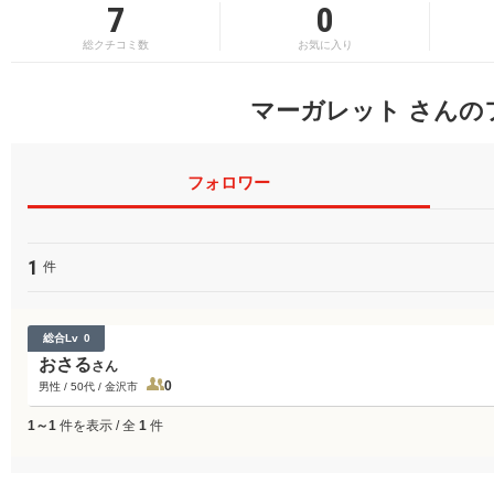
7
0
総クチコミ数
お気に入り
マーガレット さんの
フォロワー
1
件
総合Lv
0
おさる
さん
0
男性 / 50代 / 金沢市
1～1
件を表示 / 全
1
件