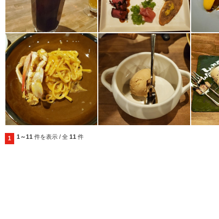
1～11
件を表示 / 全
11
件
1