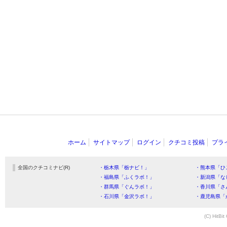
ホーム
サイトマップ
ログイン
クチコミ投稿
プラ
全国のクチコミナビ(R)
・栃木県「栃ナビ！」
・熊本県「ひ
・福島県「ふくラボ！」
・新潟県「な
・群馬県「ぐんラボ！」
・香川県「さ
・石川県「金沢ラボ！」
・鹿児島県「
(C) HitBit