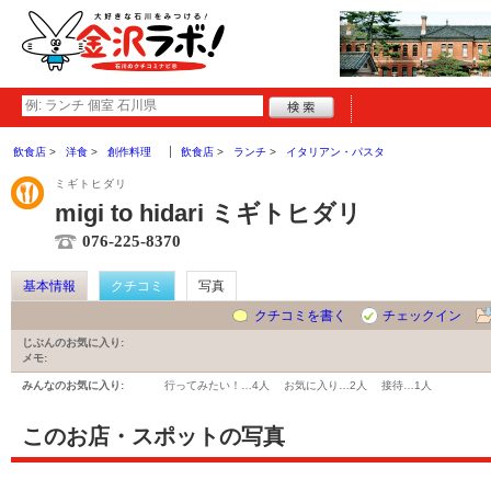
飲食店
洋食
創作料理
飲食店
ランチ
イタリアン・パスタ
ミギトヒダリ
migi to hidari ミギトヒダリ
076-225-8370
基本情報
クチコミ
写真
クチコミを書く
チェックイン
じぶんのお気に入り:
メモ:
みんなのお気に入り:
行ってみたい！…
4人
お気に入り…
2人
接待…
1人
このお店・スポットの写真