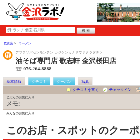
飲食店
ラーメン
アブラソバセンモンテン カジケンカナザワサクラダテン
油そば専門店 歌志軒 金沢桜田店
076-264-8888
基本情報
クチコミ
クーポン
写真
クチコミを書く
チェックイン
じぶんのお気に入り:
メモ:
みんなのお気に入り:
このお店・スポットのクーポ