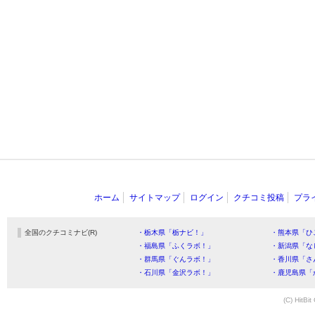
ホーム
サイトマップ
ログイン
クチコミ投稿
プラ
全国のクチコミナビ(R)
・栃木県「栃ナビ！」
・熊本県「ひ
・福島県「ふくラボ！」
・新潟県「な
・群馬県「ぐんラボ！」
・香川県「さ
・石川県「金沢ラボ！」
・鹿児島県「
(C) HitBit