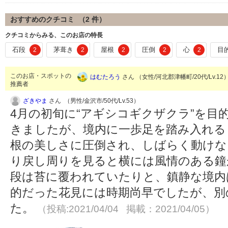
おすすめのクチコミ （
2
件）
クチコミからみる、このお店の特長
石段
茅葺き
屋根
圧倒
心
目
2
2
2
2
2
このお店・スポットの
はむたろう
さん （女性/河北郡津幡町/20代/Lv.12
推薦者
ざきやま
さん （男性/金沢市/50代/Lv.53）
4月の初旬に“アギシコギクザクラ”を目
きましたが、境内に一歩足を踏み入れる
根の美しさに圧倒され、しばらく動けな
り戻し周りを見ると横には風情のある鐘
段は苔に覆われていたりと、鎮静な境内
的だった花見には時期尚早でしたが、別
た。
（投稿:2021/04/04 掲載：2021/04/05）