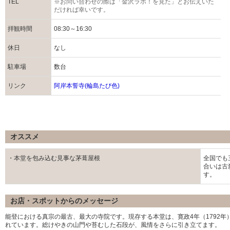
TEL
※お問い合わせの際は「金沢ラボ！を見た」とお伝えいた
だければ幸いです。
拝観時間
08:30～16:30
休日
なし
駐車場
数台
リンク
阿岸本誓寺(輪島たび色)
オススメ
・本堂を包み込む見事な茅葺屋根
全国でも
合いは古
す。
お店・スポットからのメッセージ
能登における真宗の最古、最大の寺院です。現存する本堂は、寛政4年（1792
れています。総けやきの山門や苔むした石段が、風情をさらに引き立てます。