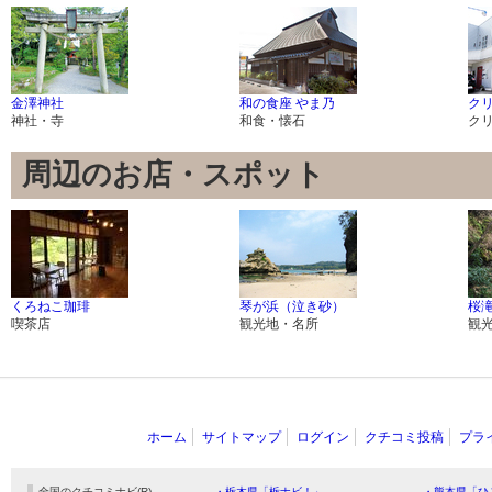
金澤神社
和の食座 やま乃
ク
神社・寺
和食・懐石
ク
周辺のお店・スポット
くろねこ珈琲
琴が浜（泣き砂）
桜
喫茶店
観光地・名所
観
ホーム
サイトマップ
ログイン
クチコミ投稿
プラ
全国のクチコミナビ(R)
・栃木県「栃ナビ！」
・熊本県「ひ