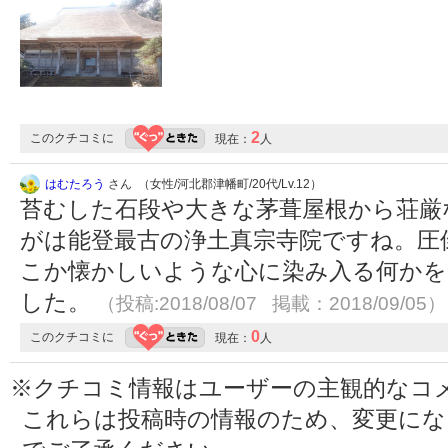
2
このクチコミに
現在：
人
はむたろう
さん （女性/河北郡津幡町/20代/Lv.12）
苔むした石段や大きな茅葺屋根から荘厳
がは能登最古の浄土真宗寺院ですね。圧
こか懐かしいような心に染み入る何かを
した。
（投稿:2018/08/07 掲載：2018/09/05）
0
このクチコミに
現在：
人
※クチコミ情報はユーザーの主観的なコ
これらは投稿時の情報のため、変更に