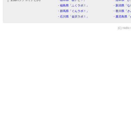
・福島県「ふくラボ！」
・新潟県「な
・群馬県「ぐんラボ！」
・香川県「さ
・石川県「金沢ラボ！」
・鹿児島県「
(C) HitBit