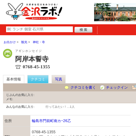
お出かけ
観光
神社・寺
アギシホンセイジ
阿岸本誓寺
0768-45-1355
基本情報
クチコミ
写真
クチコミを書く
チェックイン
じぶんのお気に入り:
メモ:
みんなのお気に入り:
行ってみたい！…
1人
住所
輪島市門前町南カ−26乙
0768-45-1355