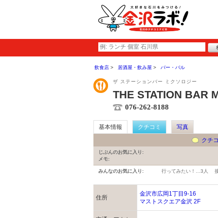
飲食店
居酒屋・飲み屋
バー・バル
ザ ステーションバー ミクソロジー
THE STATION BAR 
076-262-8188
基本情報
クチコミ
写真
クチ
じぶんのお気に入り:
メモ:
みんなのお気に入り:
行ってみたい！…
3人
金沢市広岡1丁目9-16
住所
マストスクエア金沢 2F