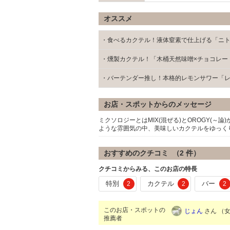
オススメ
・食べるカクテル！液体窒素で仕上げる「ニ
・燻製カクテル！「木桶天然味噌×チョコレー
・バーテンダー推し！本格的レモンサワー「
お店・スポットからのメッセージ
ミクソロジーとはMIX(混ぜる)とOROGY(
ような雰囲気の中、美味しいカクテルをゆっく
おすすめのクチコミ （
2
件）
クチコミからみる、このお店の特長
特別
カクテル
バー
2
2
2
このお店・スポットの
じょん
さん （女性
推薦者