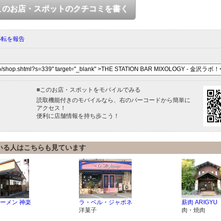
このお店・スポットのクチコミを書く
移転を報告
■
このお店・スポットをモバイルでみる
読取機能付きのモバイルなら、右のバーコードから簡単に
アクセス！
便利に店舗情報を持ち歩こう！
いる人はこちらも見ています
ーメン 神楽
ラ・ベル・ジャポネ
薪肉 ARIGYU
洋菓子
肉・焼肉