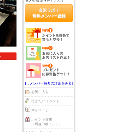
ると特典盛りだくさん！
金沢ラボ！
無料メンバー登録
る
[→メンバー特典の詳細をみる]
お気に入り
行きたいイベント
マイページ
ポイント交換
（現在 0ポイント）