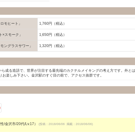
トロモヒート」
1,760円（税込）
ト×スモーク」
1,650円（税込）
レモングラスサワー」
1,320円（税込）
～論)から成る造語で、世界が注目する最先端のカクテルメイキングの考え方です。外と
りお楽しみ下さい。金沢駅のすぐ目の前で、アクセス抜群です。
/金沢市/20代/Lv.17）
(投稿：2018/06/06 掲載：2018/06/06)