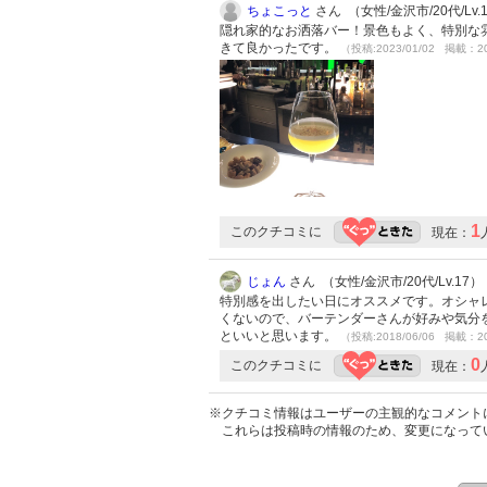
ちょこっと
さん （女性/金沢市/20代/Lv.
隠れ家的なお洒落バー！景色もよく、特別な
きて良かったです。
（投稿:2023/01/02 掲載：20
1
このクチコミに
現在：
じょん
さん （女性/金沢市/20代/Lv.17）
特別感を出したい日にオススメです。オシャ
くないので、バーテンダーさんが好みや気分
といいと思います。
（投稿:2018/06/06 掲載：20
0
このクチコミに
現在：
※クチコミ情報はユーザーの主観的なコメント
これらは投稿時の情報のため、変更になって