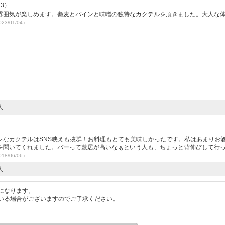
13）
雰囲気が楽しめます。蕎麦とパインと味噌の独特なカクテルを頂きました。大人な
23/01/04）
人
レなカクテルはSNS映えも抜群！お料理もとても美味しかったです。私はあまりお
を聞いてくれました。バーって敷居が高いなぁという人も、ちょっと背伸びして行
18/06/06）
人
になります。
いる場合がございますのでご了承ください。