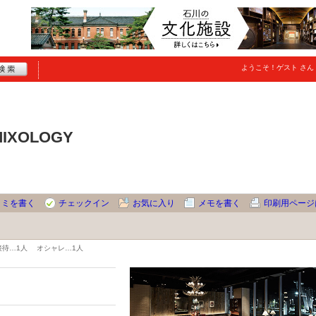
ようこそ！
ゲスト
さん
MIXOLOGY
コミを書く
チェックイン
お気に入り
メモを書く
印刷用ページ
接待…
1人
オシャレ…
1人