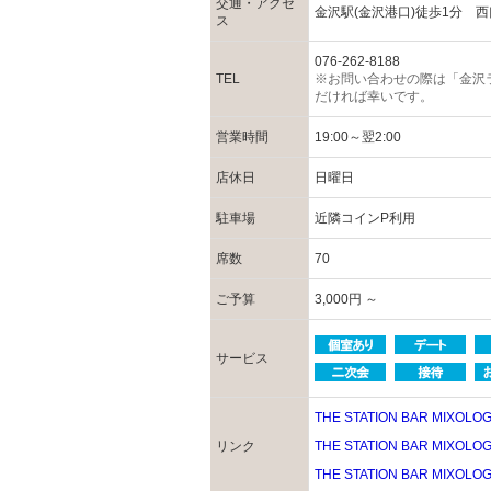
交通・アクセ
金沢駅(金沢港口)徒歩1分 
ス
076-262-8188
TEL
※お問い合わせの際は「金沢
だければ幸いです。
営業時間
19:00～翌2:00
店休日
日曜日
駐車場
近隣コインP利用
席数
70
ご予算
3,000円 ～
サービス
THE STATION BAR MIXOL
リンク
THE STATION BAR MIXOLOG
THE STATION BAR MIXOLO