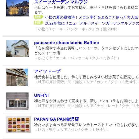
スイーツガーデン マルフジ
当店はケーキを通してお客様が、幸せ・喜びを感じられる様に
ます。
小松の夏の風物詩！メロン半分をまるごと使った大人気
2022年秋にリニューアル！スイーツガーデンマルフジ
（小松市 / ケーキ・パンケーキ / クチコミ数 20件）
patisserie chocolaterie Raffine
「心を癒やす本当に美味しいスイーツ」をコンセプトにしたケ
どのスイーツ店
（かほく市 / ケーキ・パンケーキ / クチコミ数 2件）
アイソトープ
地元食材を使用した、飾らず親しみやすい焼き菓子を販売して
（城下町犀川浅野川間・涌波エリア / カフェ / クチコミ数 4件
UNFINI
和と洋をかけあわせて完成する、新しいショコラをお届けしま
（城下町犀川浅野川間・涌波エリア / チョコレート / クチコミ数
PAPAN GA PAN金沢店
冷たいまま食べる新感覚フレンチトースト！いつでもお好きな
（駅西・県庁エリア / パン / クチコミ数 4件）