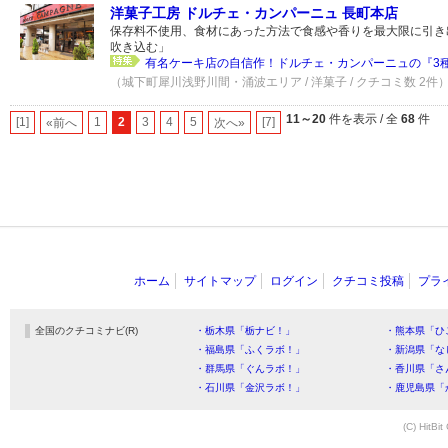
洋菓子工房 ドルチェ・カンパーニュ 長町本店
保存料不使用、食材にあった方法で食感や香りを最大限に引き
吹き込む」
有名ケーキ店の自信作！ドルチェ・カンパーニュの『3
（城下町犀川浅野川間・涌波エリア / 洋菓子 / クチコミ数 2件
11～20
件を表示 / 全
68
件
[1]
1
2
3
4
5
[7]
«前へ
次へ»
ホーム
サイトマップ
ログイン
クチコミ投稿
プラ
全国のクチコミナビ(R)
・栃木県「栃ナビ！」
・熊本県「ひ
・福島県「ふくラボ！」
・新潟県「な
・群馬県「ぐんラボ！」
・香川県「さ
・石川県「金沢ラボ！」
・鹿児島県「
(C) HitBit