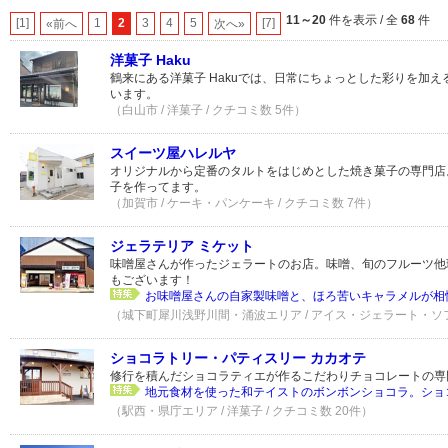
11～20
件を表示 / 全
68
件
[1]
1
2
3
4
5
[7]
«前へ
次へ»
洋菓子 Haku
鶴来にある洋菓子 Hakuでは、日常にちょっとした彩りを加
います。
（白山市 / 洋菓子 / クチコミ数 5件）
スイーツ屋ハレルヤ
オリジナルから定番のタルトをはじめとした焼き菓子の専門店
子を作ってます。
（加賀市 / ケーキ・パンケーキ / クチコミ数 7件）
ジェラテリア ミケット
味噌屋さんが作ったジェラートのお店。味噌、旬のフルーツ他
もございます！
お味噌屋さんの自家製味噌と、ほろ苦いキャラメルが相
（城下町犀川浅野川間・涌波エリア / アイス・ジェラート・ソフ
ショコラトリー・パティスリー カカオテ
修行を積んだショコラティエが作るこだわりチョコレートの専
地元食材を使った和テイストのボンボンショコラ。ショコ
（駅西・県庁エリア / 洋菓子 / クチコミ数 20件）