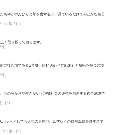
たちやがのんびりと草を食す姿は、見ているだけでのどかな気分
クチコミ数 3件）
幅広く取り揃えております。
 3件）
前方後円墳である1号墳（約140m・4世紀末）と埴輪を持つ方墳
 3件）
、心の豊かさや生きがい・地域社会の連携を創造する複合施設で
数 1件）
スポットとしても人気の景勝地。四季折々の自然風景を遊歩道で
クチコミ数 3件）