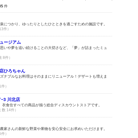
35
件
泉につかり、ゆったりとしたひとときを過ごすための施設です。
 13件）
ュージアム
思いや夢を追い続けることの大切さなど、「夢」が詰まったミュ
数 8件）
店ひろちゃん
ズナブルなお料理はそのままにリニューアル！デザートも増えま
 1件）
NT−3 川北店
営業中。衣食住すべての商品が揃う総合ディスカウントストアです。
ミ数 14件）
農家さんの新鮮な野菜や果物を安心安全にお求めいただけます。
 5件）