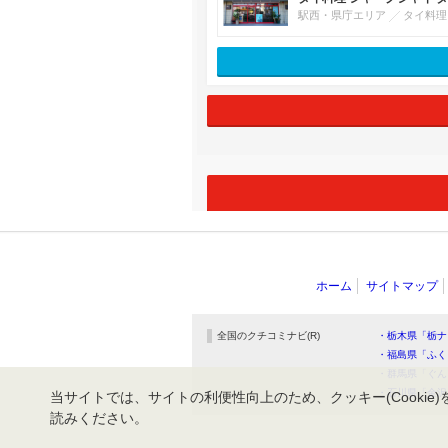
駅西・県庁エリア
タイ料理
ホーム
サイトマップ
全国のクチコミナビ(R)
・栃木県「栃ナ
・福島県「ふく
・群馬県「ぐん
・石川県「金沢
当サイトでは、サイトの利便性向上のため、クッキー(Cookie)
読みください。