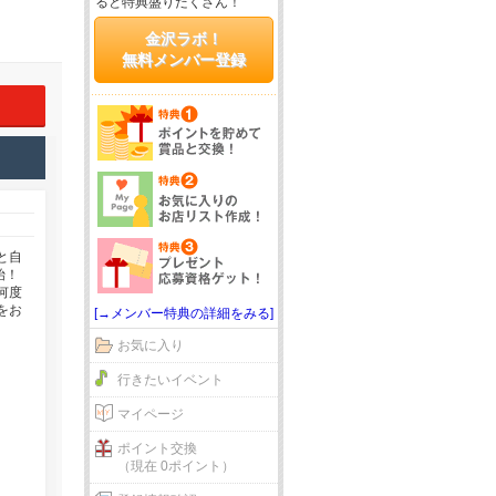
ると特典盛りだくさん！
金沢ラボ！
無料メンバー登録
と自
始！
何度
をお
[→メンバー特典の詳細をみる]
お気に入り
行きたいイベント
マイページ
ポイント交換
（現在 0ポイント）