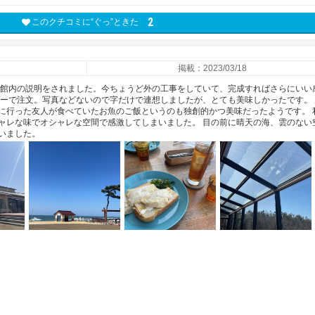
2
このクチコミに“ぐっ”ときた
掲載：2023/03/18
ず館内の説明をされました。今ちょうど外の工事をしていて、完成すればさらにいい
ターで注文。写真などないので字だけで連想しましたが、とても美味しかったです。 
に行った友人が食べていたお魚のご飯というのも独創的かつ美味だったようです。 
ャレな味でオシャレな空間で感激してしまいました。 目の前に晴天の海、雲のない
いました。