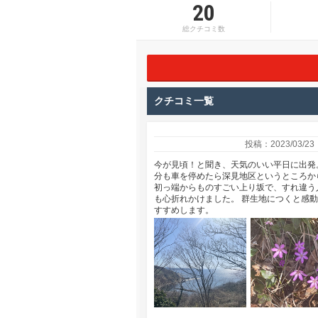
20
総クチコミ数
クチコミ一覧
投稿：2023/03/23
今が見頃！と聞き、天気のいい平日に出発
分も車を停めたら深見地区というところか
初っ端からものすごい上り坂で、すれ違う
も心折れかけました。 群生地につくと感
すすめします。