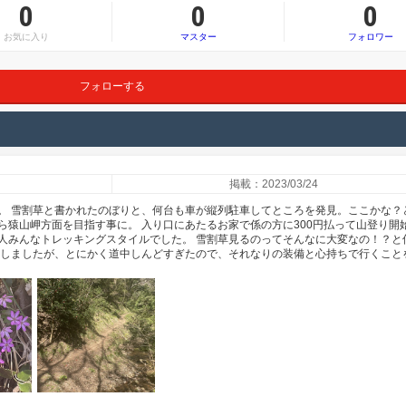
0
0
0
お気に入り
マスター
フォロワー
フォローする
掲載：2023/03/24
。 雪割草と書かれたのぼりと、何台も車が縦列駐車してところを発見。ここかな？
ら猿山岬方面を目指す事に。 入り口にあたるお家で係の方に300円払って山登り開
人みんなトレッキングスタイルでした。 雪割草見るのってそんなに大変なの！？と
動しましたが、とにかく道中しんどすぎたので、それなりの装備と心持ちで行くこと