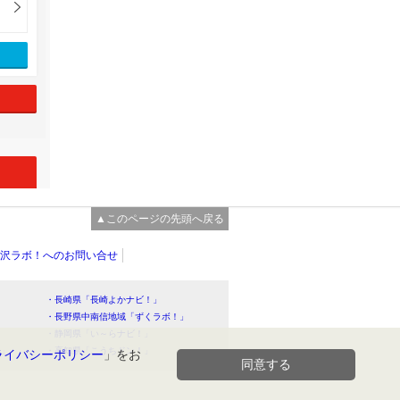
▲このページの先頭へ戻る
沢ラボ！へのお問い合せ
・長崎県「長崎よかナビ！」
・長野県中南信地域「ずくラボ！」
・静岡県「い～らナビ！」
！」
・高知県「こうちドン！」
ライバシーポリシー
」をお
同意する