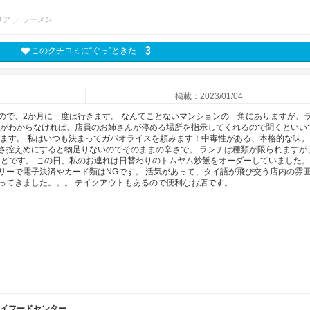
リア
ラーメン
3
このクチコミに“ぐっ”ときた
掲載：2023/01/04
ので、2か月に一度は行きます。 なんてことないマンションの一角にありますが、
所がわからなければ、店員のお姉さんが停める場所を指示してくれるので聞くといい
きます。 私はいつも決まってガパオライスを頼みます！中毒性がある、本格的な味。
さ控えめにすると物足りないのでそのままの辛さで。 ランチは種類が限られますが
ほどです。 この日、私のお連れは日替わりのトムヤム炒飯をオーダーしていました。
オンリーで電子決済やカード類はNGです。 活気があって、タイ語が飛び交う店内の雰
ってきました。。。 テイクアウトもあるので便利なお店です。
タイフードセンター