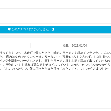
3
このクチコミに“ぐっ”ときた
掲載：2023/01/04
行ってきました。 木倉町で飲んだあと、締めのラーメンを求めてフラフラ。こんな
た。 店内は狭めでカウンターオンリーなので、夜8時ごろすぐ入れず、しばし待つ。
ピング全部乗せバージョンです。 頼むとラーメン椀をお湯で温めて出してくれるの
あり、美味しい！ お連れは鶏白湯をチョイスしていましたが、そちらもなかなかクリ
で、もしこのあたりでご飯に困ったらまた行ってみたいです。 ごちそうさまでした～