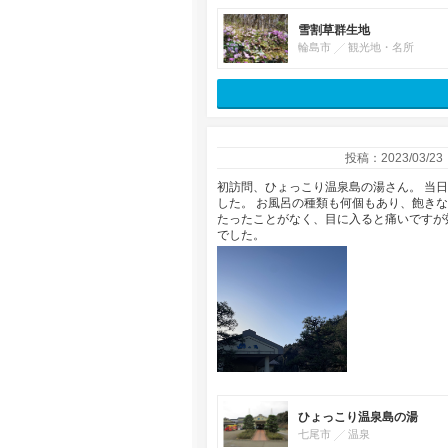
雪割草群生地
輪島市
観光地・名所
投稿：2023/03/23
初訪問、ひょっこり温泉島の湯さん。 当
した。 お風呂の種類も何個もあり、飽き
たったことがなく、目に入ると痛いですが
でした。
ひょっこり温泉島の湯
七尾市
温泉