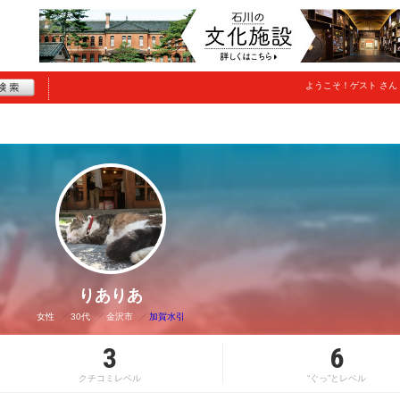
ようこそ！
ゲスト
さん
りありあ
女性
30代
金沢市
加賀水引
3
6
クチコミレベル
“ぐっ”とレベル