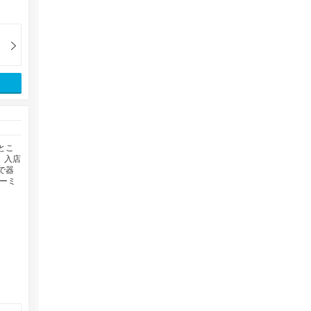
とこ
 入店
で器
ーミ