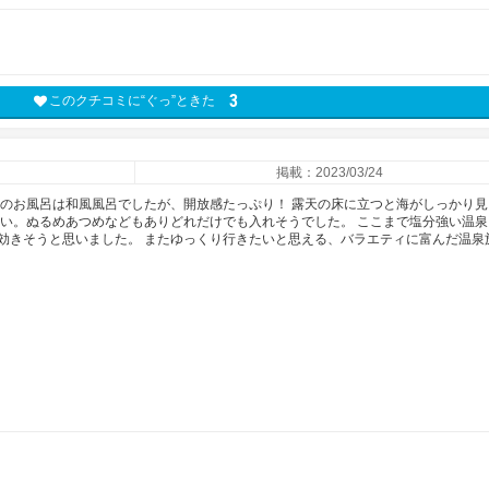
3
このクチコミに“ぐっ”ときた
掲載：2023/03/24
日のお風呂は和風風呂でしたが、開放感たっぷり！ 露天の床に立つと海がしっかり見
ない。ぬるめあつめなどもありどれだけでも入れそうでした。 ここまで塩分強い温泉
効きそうと思いました。 またゆっくり行きたいと思える、バラエティに富んだ温泉