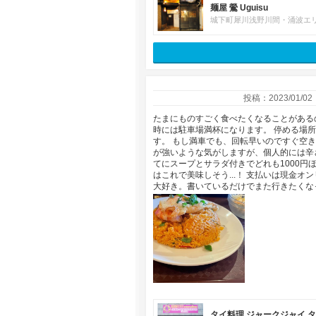
麺屋 鶯 Uguisu
城下町犀川浅野川間・涌波エ
投稿：2023/01/02
たまにものすごく食べたくなることがある
時には駐車場満杯になります。 停める場
す。 もし満車でも、回転早いのですぐ空
が強いような気がしますが、個人的には辛
てにスープとサラダ付きでどれも1000円
はこれで美味しそう...！ 支払いは現金
大好き。書いているだけでまた行きたくな
タイ料理 ジャークジャイ 