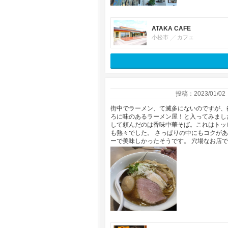
ATAKA CAFE
小松市
カフェ
投稿：2023/01/02
街中でラーメン、て滅多にないのですが、
ろに味のあるラーメン屋！と入ってみまし
して頼んだのは香味中華そば。これはトッ
も熱々でした。 さっぱりの中にもコクが
ーで美味しかったそうです。 穴場なお店