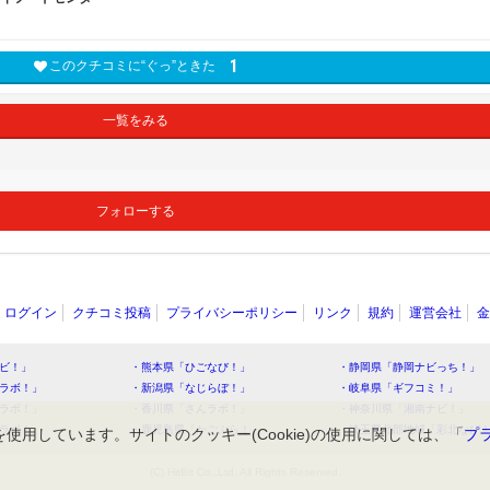
1
このクチコミに“ぐっ”ときた
一覧をみる
フォローする
ログイン
クチコミ投稿
プライバシーポリシー
リンク
規約
運営会社
金
ビ！」
・熊本県「ひごなび！」
・静岡県「静岡ナビっち！」
ラボ！」
・新潟県「なじらぼ！」
・岐阜県「ギフコミ！」
ラボ！」
・香川県「さんラボ！」
・神奈川県「湘南ナビ！」
ラボ！」
・鹿児島県「かごぶら！」
・埼玉県北部地域「彩北なび
を使用しています。サイトのクッキー(Cookie)の使用に関しては、「
プ
(C) HitBit Co.,Ltd. All Rights Reserved.