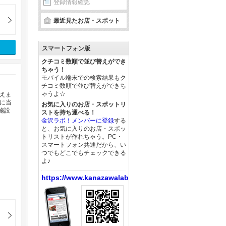
登録情報確認
最近見たお店・スポット
スマートフォン版
クチコミ数順で並び替えができ
ちゃう！
モバイル端末での検索結果もク
チコミ数順で並び替えができち
ゃうよ☆
えま
に当
お気に入りのお店・スポットリ
施設
ストを持ち運べる！
金沢ラボ！メンバーに登録
する
と、お気に入りのお店・スポッ
トリストが作れちゃう。PC・
スマートフォン共通だから、い
つでもどこでもチェックできる
よ♪
https://www.kanazawalabo.net/