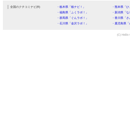
全国のクチコミナビ(R)
・栃木県「栃ナビ！」
・熊本県「ひ
・福島県「ふくラボ！」
・新潟県「な
・群馬県「ぐんラボ！」
・香川県「さ
・石川県「金沢ラボ！」
・鹿児島県「
(C) HitBit