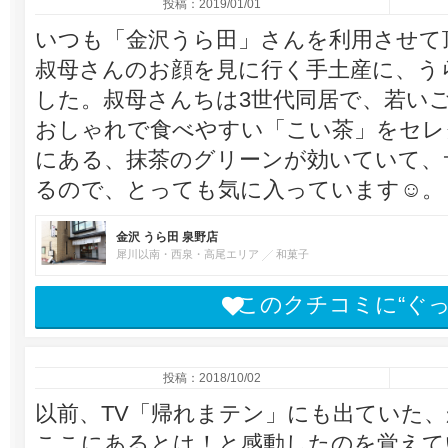
投稿：2019/01/01
いつも「金沢うら田」さんを利用させて
叔母さんのお顔を見に行く手土産に、う
した。叔母さんちは3世代同居で、若い
おしゃれで食べやすい「こい茶」をセレ
にある、抹茶のグリーンが効いていて、
るので、とっても気に入っています☺。
金沢 うら田 泉野店
犀川以南・西泉・高尾エリア
和菓子
このクチコミに“ぐ
投稿：2018/10/02
以前、TV「帰れまテン」にも出ていた
ここにあるとは！と感動したのを覚えて