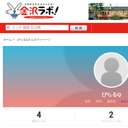
ホーム
ぴらるQさんのマイページ
ぴらるQ
女性
50代
金沢市
ルビ
4
2
総合レベル
クチコミレベル