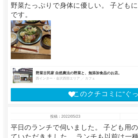
野菜たっぷりで身体に優しい。 子ども
です。
野菜古民家 自然農法の野菜と、無添加食品のお店。
西インター・金沢西部エリア
カフェ
このクチコミに“ぐ
投稿：2022/05/23
平日のランチで伺いました。 子ども用
ていただきました。 ランチも以前は一