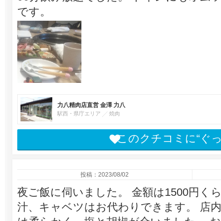
です。
力八精肉店直営 金澤 力八
駅西・県庁エリア
焼肉
このクチコミに“ぐ
投稿：2023/08/02
夜ご飯に伺いました。 金額は1500円く
汁、キャベツはお代わりできます。 店内