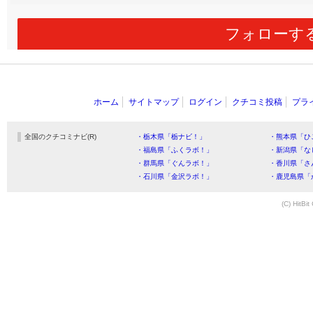
フォローす
ホーム
サイトマップ
ログイン
クチコミ投稿
プラ
全国のクチコミナビ(R)
・栃木県「栃ナビ！」
・熊本県「ひ
・福島県「ふくラボ！」
・新潟県「な
・群馬県「ぐんラボ！」
・香川県「さ
・石川県「金沢ラボ！」
・鹿児島県「
(C) HitBit