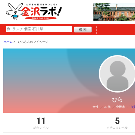
ホーム
ひらさんのマイページ
ひら
女性
30代
金沢市
加
11
5
総合レベル
クチコミレベル