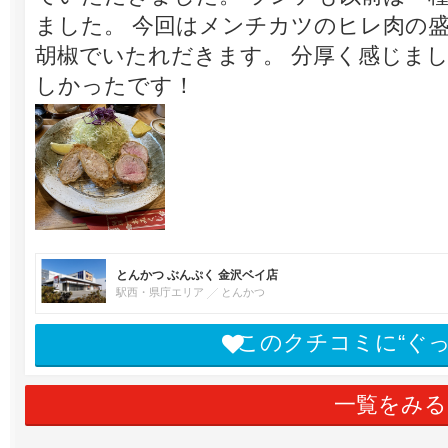
ました。 今回はメンチカツのヒレ肉の盛
胡椒でいたれだきます。 分厚く感じま
しかったです！
とんかつ ぶんぷく 金沢ベイ店
駅西・県庁エリア
とんかつ
このクチコミに“ぐ
一覧をみる