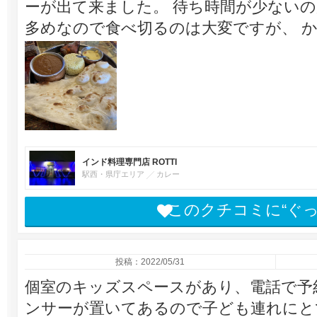
ーが出て来ました。 待ち時間が少ないの
多めなので食べ切るのは大変ですが、 
インド料理専門店 ROTTI
駅西・県庁エリア
カレー
このクチコミに“ぐ
投稿：2022/05/31
個室のキッズスペースがあり、電話で予
ンサーが置いてあるので子ども連れにと